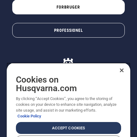
FORBRUGER
PROFESSIONEL
Cookies on
Husqvarna.com
© Husqvarna AB (publ). Alle rettigheder forbeholdes. De
By clicking “Accept Cookies”, you agree to the storing of
viste priser er vejledende udsalgspriser. Der tages
cookies on your device to enhance site navigation, analyze
forbehold for stave- og trykfejl samt prisændringer. Vi
site usage, and assist in our marketing efforts.
stræber efter at have så nøjagtige oplysningerne på
Cookie Policy
dette websted som muligt. Alle anførte priser er
vejledende udsalgspriser (inkl. moms), medmindre
ACCEPT COOKIES
produktet kan købes direkte.