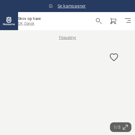
Se kampagner
Skov og have
DK, Dansk
Fileudstyr
1/3