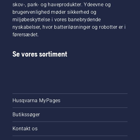
snit. Se
skov-, park- og haveprodukter. Ydeevne og
denne
brugervenlighed møder sikkerhed og
korte
miljøbeskyttelse i vores banebrydende
video
nyskabelser, hvor batteriløsninger og robotter er i
om,
førersædet.
hvordan
du
skærper
Se vores sortiment
og
vedligeholder
en
græsklinge.
Husqvarna MyPages
Butikssøger
Kontakt os