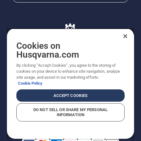
Cookies on
Husqvarna.com
© Husqvarna AB (publ). Alle rettigheder forbeholdes. De
By clicking “Accept Cookies”, you agree to the storing of
viste priser er vejledende udsalgspriser. Der tages
cookies on your device to enhance site navigation, analyze
forbehold for stave- og trykfejl samt prisændringer. Vi
site usage, and assist in our marketing efforts.
stræber efter at have så nøjagtige oplysningerne på
Cookie Policy
dette websted som muligt. Alle anførte priser er
vejledende udsalgspriser (inkl. moms), medmindre
ACCEPT COOKIES
produktet kan købes direkte.
Cookiepolitik
Anvendelsesvilkår
DO NOT SELL OR SHARE MY PERSONAL
Bekendtgørelse vedr. beskyttelse af personlige oplysninger
INFORMATION
Imprint
Rapporter formodede overtrædelser