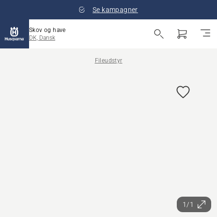
Se kampagner
Skov og have
DK, Dansk
Fileudstyr
1/1