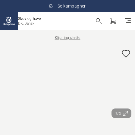
Se kampagner
Skov og have
DK, Dansk
Klipning støtte
1/2