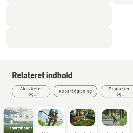
Relateret indhold
Aktiviteter
Produkter
Købsrådgivning
og
og
begivenheder
innovationer
Sportsklubber
Plæneklippere
til
sportsbaner