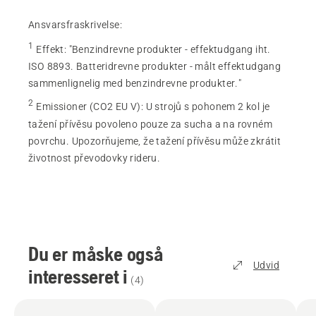
Ansvarsfraskrivelse:
1
Effekt
:
"Benzindrevne produkter - effektudgang iht.
ISO 8893. Batteridrevne produkter - målt effektudgang
sammenlignelig med benzindrevne produkter."
2
Emissioner (CO2 EU V)
:
U strojů s pohonem 2 kol je
tažení přívěsu povoleno pouze za sucha a na rovném
povrchu. Upozorňujeme, že tažení přívěsu může zkrátit
životnost převodovky rideru.
Du er måske også
Udvid
interesseret i
(
4
)