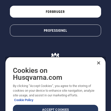
FORBRUGER
PROFESSIONEL
Cookies on
Husqvarna.com
© Husqvarna AB (publ). Alle rettigheder forbeholdes. De
By clicking “Accept Cookies”, you agree to the storing of
viste priser er vejledende udsalgspriser. Der tages
cookies on your device to enhance site navigation, analyze
forbehold for stave- og trykfejl samt prisændringer. Vi
site usage, and assist in our marketing efforts.
stræber efter at have så nøjagtige oplysningerne på
Cookie Policy
dette websted som muligt. Alle anførte priser er
vejledende udsalgspriser (inkl. moms), medmindre
ACCEPT COOKIES