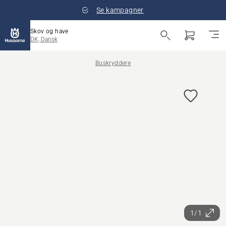
Se kampagner
Skov og have
DK, Dansk
Buskryddere
1/1