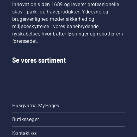
starter.
innovation siden 1689 og leverer professionelle
Startprocedure
skov-, park- og haveprodukter. Ydeevne og
for
brugervenlighed møder sikkerhed og
buskrydder.
miljøbeskyttelse i vores banebrydende
Hvis du
nyskabelser, hvor batteriløsninger og robotter er i
følger
denne
førersædet.
procedure,
er det
meget
Se vores sortiment
nemt at
starte
din
Husqvarna-
buskrydder.
Husqvarna MyPages
Butikssøger
Kontakt os