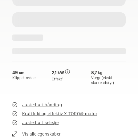
49 cm
2,1 kW
8,7 kg
Klippebredde
Vægt (ekskl.
1
Effekt
skæreudstyr)
Justerbart håndtag
Kraftfuld og effektiv X-TORQ®-motor
Justerbart seleøje
Vis alle egenskaber