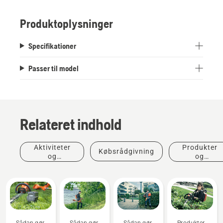
Produktoplysninger
Specifikationer
Passer til model
Relateret indhold
Aktiviteter
Produkter
Købsrådgivning
og
og
begivenheder
innovationer
Sådan gør
Sådan gør
Sådan gør
Produkter