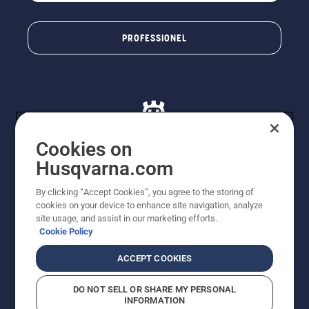
PROFESSIONEL
Cookies on
Husqvarna.com
© Husqvarna AB (publ). Alle rettigheder forbeholdes. De
By clicking “Accept Cookies”, you agree to the storing of
viste priser er vejledende udsalgspriser. Der tages
cookies on your device to enhance site navigation, analyze
forbehold for stave- og trykfejl samt prisændringer. Vi
site usage, and assist in our marketing efforts.
stræber efter at have så nøjagtige oplysningerne på
Cookie Policy
dette websted som muligt. Alle anførte priser er
vejledende udsalgspriser (inkl. moms), medmindre
ACCEPT COOKIES
produktet kan købes direkte.
Cookiepolitik
Anvendelsesvilkår
DO NOT SELL OR SHARE MY PERSONAL
Bekendtgørelse vedr. beskyttelse af personlige oplysninger
INFORMATION
Imprint
Rapporter formodede overtrædelser