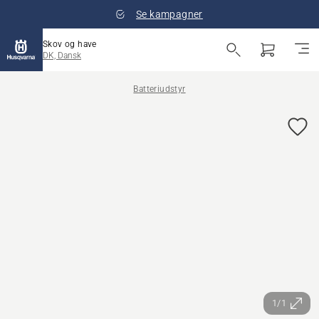
Se kampagner
Skov og have
DK, Dansk
Batteriudstyr
1/1