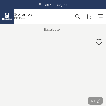
Se kampagner
Skov og have
DK, Dansk
Batteriudstyr
1/1