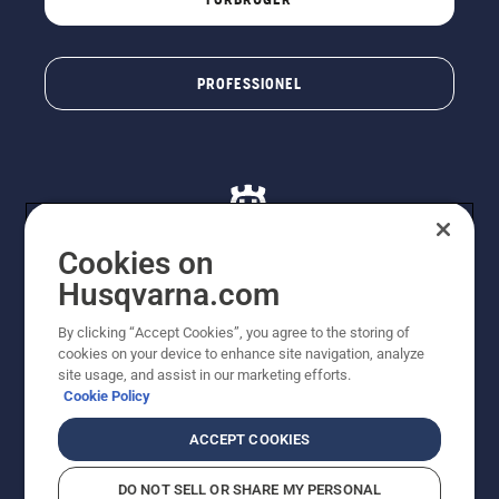
PROFESSIONEL
Cookies on
Husqvarna.com
© Husqvarna AB (publ). Alle rettigheder forbeholdes. De
By clicking “Accept Cookies”, you agree to the storing of
viste priser er vejledende udsalgspriser. Der tages
cookies on your device to enhance site navigation, analyze
forbehold for stave- og trykfejl samt prisændringer. Vi
site usage, and assist in our marketing efforts.
stræber efter at have så nøjagtige oplysningerne på
Cookie Policy
dette websted som muligt. Alle anførte priser er
vejledende udsalgspriser (inkl. moms), medmindre
ACCEPT COOKIES
produktet kan købes direkte.
Cookiepolitik
Anvendelsesvilkår
DO NOT SELL OR SHARE MY PERSONAL
Bekendtgørelse vedr. beskyttelse af personlige oplysninger