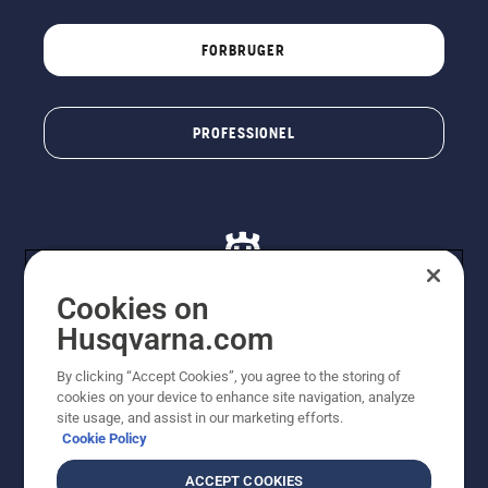
FORBRUGER
PROFESSIONEL
Cookies on
Husqvarna.com
© Husqvarna AB (publ). Alle rettigheder forbeholdes. De
By clicking “Accept Cookies”, you agree to the storing of
viste priser er vejledende udsalgspriser. Der tages
cookies on your device to enhance site navigation, analyze
forbehold for stave- og trykfejl samt prisændringer. Vi
site usage, and assist in our marketing efforts.
stræber efter at have så nøjagtige oplysningerne på
Cookie Policy
dette websted som muligt. Alle anførte priser er
vejledende udsalgspriser (inkl. moms), medmindre
ACCEPT COOKIES