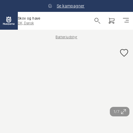
Se kampagner
Skov og have
DK, Dansk
Batteriudstyr
1/7