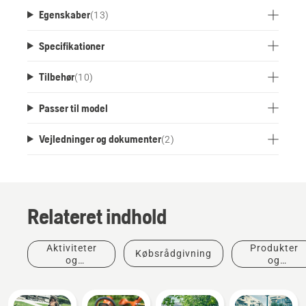
Egenskaber
(
13
)
Specifikationer
Tilbehør
(
10
)
Passer til model
Vejledninger og dokumenter
(
2
)
Relateret indhold
Aktiviteter
Produkter
Købsrådgivning
og
og
begivenheder
innovationer