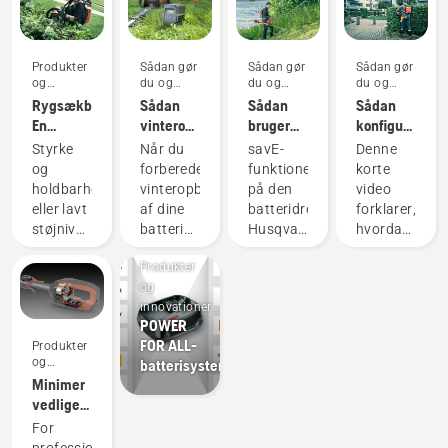
Produkter
Sådan gør
Sådan gør
Sådan gør
og
du og
du og
du og
innovationer
vejledninger
vejledninger
vejledninger
Rygsækbatteri:
Sådan
Sådan
Sådan
En
vinteropbevarer
bruger
konfigurerer
revolution
du dit
du savE-
og
Styrke
Når du
savE-
Denne
inden for
Husqvarna-
funktionen
monterer
og
forbereder
funktionen
korte
håndholdte,
batteri
på din
du
holdbarhed
vinteropbevaring
på den
video
batteridrevne
batteridrevne
rygsækbatteri
eller lavt
af dine
batteridrevne
forklarer,
værktøjer
græstrimmer
korrekt
støjniveau
batterier,
Husqvarna-
hvordan
og
bør du
græstrimmer
du
Produkter
bæredygtighed?
overveje
er
konfigurerer
og
Med
nogle få
designet
og
innovationer
vores
ting for
til at
justerer
POWER
rygsækbatteriløsning
at
sænke
rygsækbatteri
FOR ALL-
Produkter
behøver
forlænge
trimmerhovedets
som
og
batterisystem
du ikke
levetiden
omdrejningstal
bruges
innovationer
Minimer
længere
på dine
ved fuld
sammen
vedligeholdelse
vælge.
batterier.
gas,
med
af
For
"Dette
mens
Husqvarnas
elektrisk