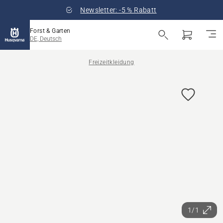
Newsletter: -5 % Rabatt
Forst & Garten
DE, Deutsch
Freizeitkleidung
1/1