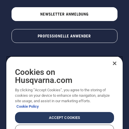
NEWSLETTER ANMELDUNG
PROFESSIONELLE ANWENDER
Cookies on
Husqvarna.com
By clicking “Accept Cookies”, you agree to the storing of
cookies on your device to enhance site navigation, analyze
© Husqvarna AB (publ). Alle Rechte vorbehalten. Bei
site usage, and assist in our marketing efforts.
den Preisangaben handelt es sich um unverbindliche
Cookie Policy
Preisempfehlungen in Euro inkl. der gesetzlichen
Mehrwertsteuer. Alle Preise sind unverbindliche
ACCEPT COOKIES
Preisempfehlungen (inkl. MwSt), es sei denn sie sind für
den direkten Kauf verfügbar.