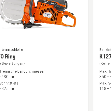
Mehr
ntrennschleifer
Benzint
70 Ring
K 127
Details
zu
e Bewertungen)
(Keine
K 1270 II
Trennscheibendurchmesser
Max. T
– 430 mm
350 –
anzeige
Schnitttiefe
Max. Sc
en
– 325 mm
118 –