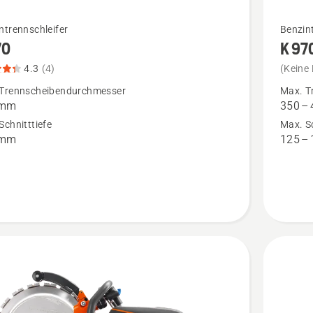
Mehr
ntrennschleifer
Benzint
70
K 97
Details
zu
4.3
(4)
(Keine
K 970
Trennscheibendurchmesser
Max. T
 mm
350 –
n,
SmartGu
Schnitttiefe
Max. Sc
tbewertung
anzeige
 mm
125 –