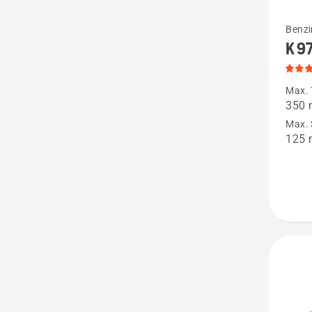
Mehr
Benzi
K 9
Details
zu
K 970
Max. 
350
anzeige
Max. 
Produk
125
4.3
von
5