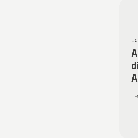
Alle
Produ
Le
A
d
A