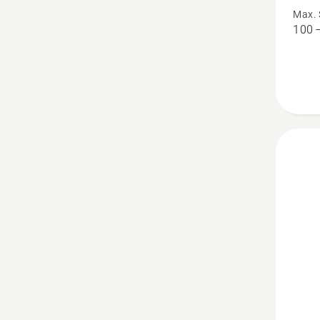
SmartG
Max. 
anzeig
100 