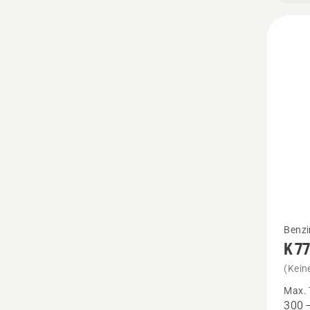
Mehr
Benzi
K 7
Details
zu
(Kein
K 770
Max. 
300 