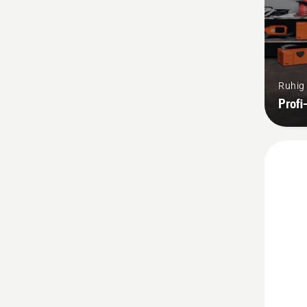
Ruhig 
Prof