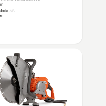
mm
n
hnitttiefe
mm