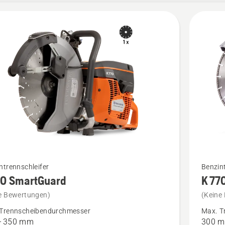
Mehr
ntrennschleifer
Benzint
70 SmartGuard
K 77
Details
zu
e Bewertungen)
(Keine
K 770
Trennscheibendurchmesser
Max. T
– 350 mm
300 