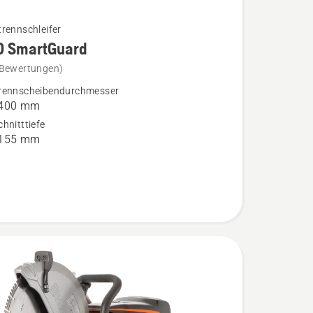
rennschleifer
0 SmartGuard
 Bewertungen)
rennscheibendurchmesser
 400 mm
ard
hnitttiefe
n
 155 mm