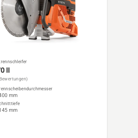
rennschleifer
0 II
 Bewertungen)
rennscheibendurchmesser
 400 mm
n
hnitttiefe
 145 mm