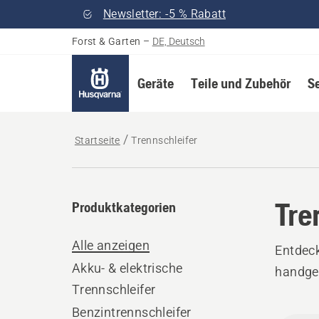
Newsletter: -5 % Rabatt
Forst & Garten
–
DE, Deutsch
Geräte
Teile und Zubehör
S
Startseite
Trennschleifer
Tre
Produktkategorien
Alle anzeigen
Entdeck
Akku- & elektrische
handgef
Trennschleifer
Benzintrennschleifer