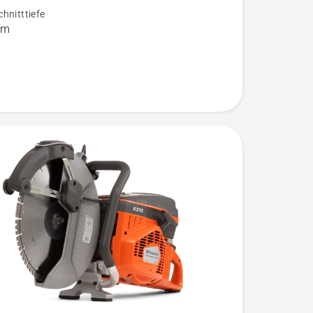
hnitttiefe
n
mm