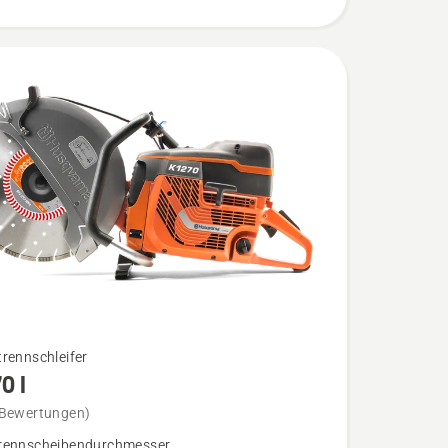
rennschleifer
0 I
 Bewertungen)
rennscheibendurchmesser