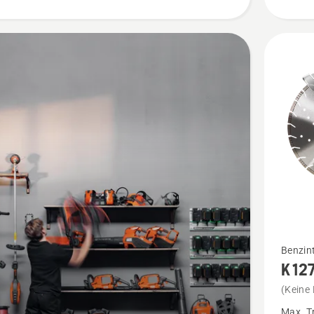
Mehr
Benzint
K 127
Details
zu
(Keine
K 1270 I
Max. T