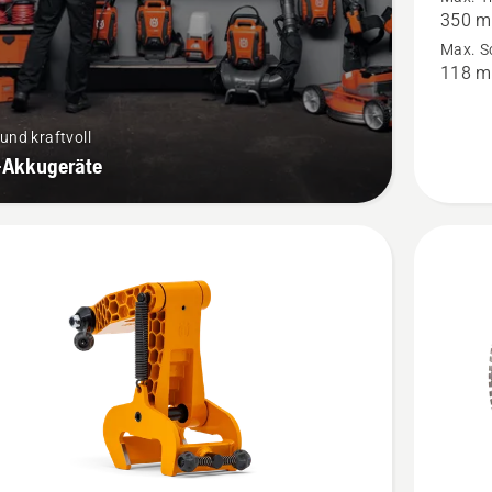
350 
anzeige
Max. Sc
118 
und kraftvoll
i-Akkugeräte