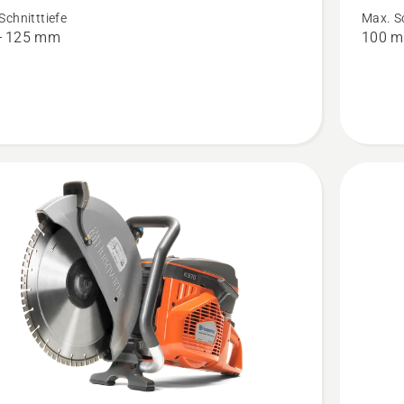
uard
Rescue
Schnitttiefe
Max. Sc
en
anzeige
– 125 mm
100 