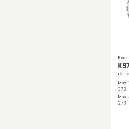
Mehr
Benzi
K 9
Details
zu
(Kein
K 970
Max. 
370 
Ring
Max. 
anzeig
270 