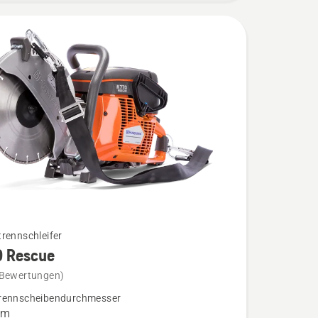
rennschleifer
0 Rescue
 Bewertungen)
rennscheibendurchmesser
mm