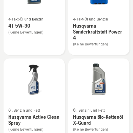
Mehr
Mehr
4-Takt-Öl und Benzin
4-Takt-Öl und Benzin
Details
Details
4T 5W-30
Husqvarna
zu
zu
Sonderkraftstoff Power
(Keine Bewertungen)
4T
Husqvarna
4
5W-
Sonderkraftstoff
(Keine Bewertungen)
30
Power
anzeigen
4
anzeigen
Mehr
Mehr
Öl, Benzin und Fett
Öl, Benzin und Fett
Details
Details
Husqvarna Active Clean
Husqvarna Bio-Kettenöl
Spray
X-Guard
zu
zu
Husqvarna
Husqvarna
(Keine Bewertungen)
(Keine Bewertungen)