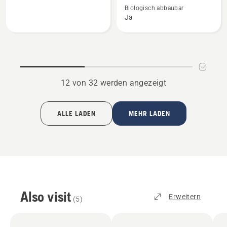
Active
Bio-
Biologisch abbaubar
Ja
Clean
Kettenöl
Spray
X-
anzeigen
Guard
anzeigen
12 von 32 werden angezeigt
ALLE LADEN
MEHR LADEN
Also visit
Erweitern
(
5
)