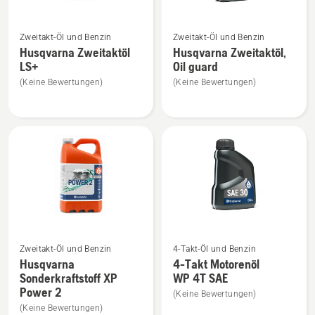
Mehr
Mehr
Zweitakt-Öl und Benzin
Zweitakt-Öl und Benzin
Details
Details
Husqvarna Zweitaktöl
Husqvarna Zweitaktöl,
zu
zu
LS+
Oil guard
Husqvarna
Husqvarna
(Keine Bewertungen)
(Keine Bewertungen)
Zweitaktöl
Zweitaktöl,
LS+
Oil
anzeigen
guard
anzeigen
Mehr
Mehr
Zweitakt-Öl und Benzin
4-Takt-Öl und Benzin
Details
Details
Husqvarna
4-Takt Motorenöl
zu
zu
Sonderkraftstoff XP
WP 4T SAE
Husqvarna
4-
Power 2
(Keine Bewertungen)
Sonderkraftstoff
Takt
(Keine Bewertungen)