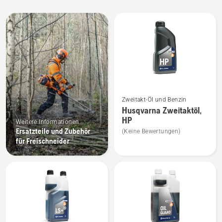
Alle
Produkte
Mehr
Zweitakt-Öl und Benzin
Details
Husqvarna Zweitaktöl,
zu
HP
Weitere Informationen
Husqvarna
Ersatzteile und Zubehör
(Keine Bewertungen)
Zweitaktöl,
für Freischneider
HP
anzeigen