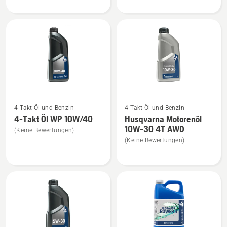
XP
Motorenöl
Power
WP 4T
2
SAE
anzeigen
anzeigen
Mehr
Mehr
4-Takt-Öl und Benzin
4-Takt-Öl und Benzin
Details
Details
4-Takt Öl WP 10W/40
Husqvarna Motorenöl
zu
zu
10W-30 4T AWD
(Keine Bewertungen)
4-
Husqvarna
(Keine Bewertungen)
Takt
Motorenöl
Öl
10W-
WP 10W/40
30
anzeigen
4T
AWD
anzeigen