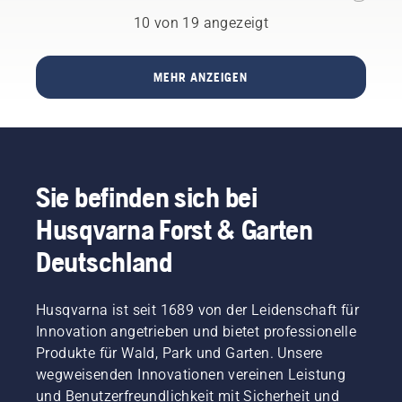
Bei
bequemeren
staubigen
10 von 19 angezeigt
Sitz und
oder
beugt
schmutzigen
Müdigkeit
Bedingungen
vor,
MEHR ANZEIGEN
müssen
sodass
Sie das
Sie
Öl ggf.
länger
öfter
und
wechseln.
ohne
Es gibt
Pausen
Sie befinden sich bei
zwei
arbeiten
Möglichkeiten,
Husqvarna Forst & Garten
können.
das Öl
abzulassen.
Deutschland
Beide
Methoden
werden
Husqvarna ist seit 1689 von der Leidenschaft für
in
Innovation angetrieben und bietet professionelle
diesem
Produkte für Wald, Park und Garten. Unsere
Video
wegweisenden Innovationen vereinen Leistung
gezeigt.
und Benutzerfreundlichkeit mit Sicherheit und