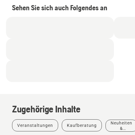
Sehen Sie sich auch Folgendes an
Elektro-
Rasenmäher
Zugehörige Inhalte
im
Vergleich
zu
Neuheiten
Veranstaltungen
Kaufberatung
Benzin-
&
Rasenmähern
Produkte