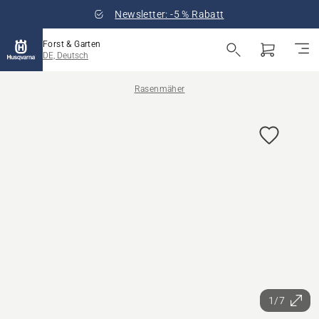
Newsletter: -5 % Rabatt
Forst & Garten
DE, Deutsch
Rasenmäher
1/7