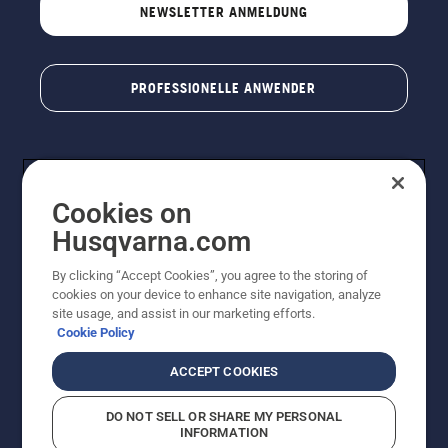
NEWSLETTER ANMELDUNG
PROFESSIONELLE ANWENDER
Cookies on
Husqvarna.com
By clicking “Accept Cookies”, you agree to the storing of
cookies on your device to enhance site navigation, analyze
© Husqvarna AB (publ). Alle Rechte vorbehalten. Bei
site usage, and assist in our marketing efforts.
den Preisangaben handelt es sich um unverbindliche
Cookie Policy
Preisempfehlungen in Euro inkl. der gesetzlichen
Mehrwertsteuer. Alle Preise sind unverbindliche
ACCEPT COOKIES
Preisempfehlungen (inkl. MwSt), es sei denn sie sind für
den direkten Kauf verfügbar.
DO NOT SELL OR SHARE MY PERSONAL
Cookie-Richtlinie
Nutzungsbedingungen
Datenschutzerklärung
INFORMATION
Impressum
Vermutete Verstöße melden