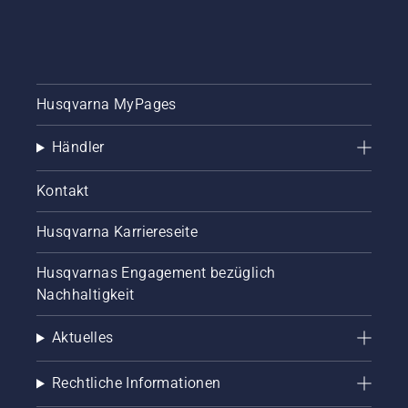
üppigen
während
Rasen
der
während
Saison.
der
Mähsaison.
Husqvarna MyPages
Händler
Kontakt
Husqvarna Karriereseite
Husqvarnas Engagement bezüglich
Nachhaltigkeit
Aktuelles
Rechtliche Informationen