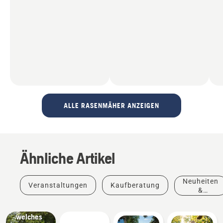
ALLE RASENMÄHER ANZEIGEN
Elektro-
Rasenmäher
Ähnliche Artikel
im
Vergleich
zu
Neuheiten
Veranstaltungen
Kaufberatung
Benzin-
&
Rasenmähern
Produkte
–
welches