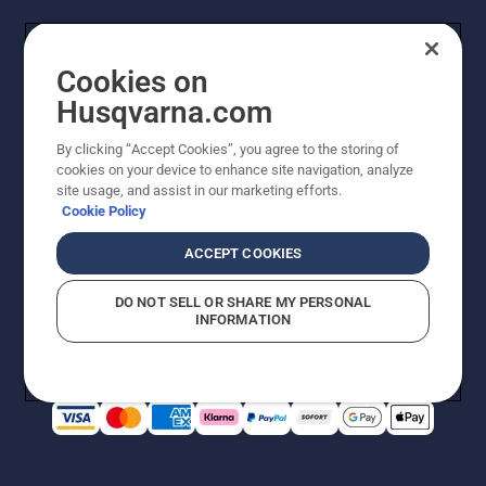
Cookies on
Husqvarna.com
By clicking “Accept Cookies”, you agree to the storing of
cookies on your device to enhance site navigation, analyze
© Husqvarna AB (publ). Alle Rechte vorbehalten. Bei
site usage, and assist in our marketing efforts.
den Preisangaben handelt es sich um unverbindliche
Cookie Policy
Preisempfehlungen in Euro inkl. der gesetzlichen
Mehrwertsteuer. Alle Preise sind unverbindliche
ACCEPT COOKIES
Preisempfehlungen (inkl. MwSt), es sei denn sie sind für
den direkten Kauf verfügbar.
DO NOT SELL OR SHARE MY PERSONAL
Cookie-Richtlinie
Nutzungsbedingungen
Datenschutzerklärung
INFORMATION
Impressum
Vermutete Verstöße melden