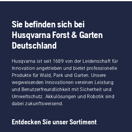
Methoden
Ihnen
Inspiration
Grundstein
werden
dabei,
werfen
für einen
in
Ihren
Sie
perfekten
Sie befinden sich bei
diesem
Rasen
zunächst
Rasen
Video
auch an
einen
im
Husqvarna Forst & Garten
gezeigt.
heißen
Blick auf
kommenden
Tagen
unsere
Jahr
Deutschland
hervorragend
wichtigsten
legen
gedeihen
Tipps für
können.
zu
einen
Werfen
Husqvarna ist seit 1689 von der Leidenschaft für
lassen.
gesunden
Sie
Innovation angetrieben und bietet professionelle
Werfen
Rasen.
zunächst
Produkte für Wald, Park und Garten. Unsere
Sie gerne
einen
zunächst
Blick auf
wegweisenden Innovationen vereinen Leistung
einen
unsere
und Benutzerfreundlichkeit mit Sicherheit und
Blick auf
wichtigsten
Umweltschutz. Akkulösungen und Robotik sind
unsere
Tipps für
dabei zukunftsweisend.
wichtigsten
einen
Tipps für
gesunden
einen
und
Entdecken Sie unser Sortiment
gesunden
üppigen
und
Rasen