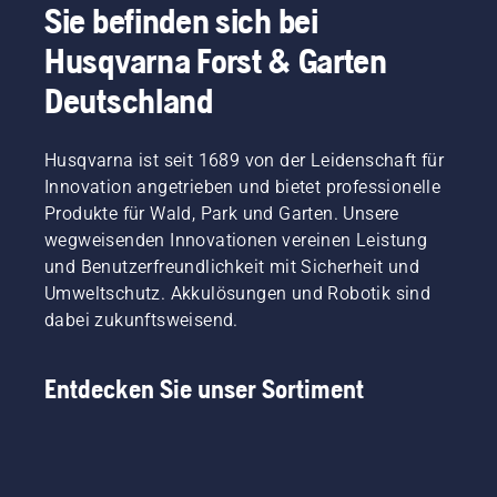
Sie befinden sich bei
ruinieren?
im
Kein
Sommer.
Husqvarna Forst & Garten
Grund
Diese
zur
helfen
Deutschland
Sorge.
Ihnen
Hier
dabei,
finden
Ihren
Husqvarna ist seit 1689 von der Leidenschaft für
Sie eine
Rasen
Innovation angetrieben und bietet professionelle
Schritt-
auch an
Produkte für Wald, Park und Garten. Unsere
für-
heißen
wegweisenden Innovationen vereinen Leistung
Schritt-
Tagen
Anleitung
hervorragend
und Benutzerfreundlichkeit mit Sicherheit und
für die
gedeihen
Umweltschutz. Akkulösungen und Robotik sind
Reparatur
zu
dabei zukunftsweisend.
eines
lassen.
fleckigen
Werfen
Rasens.
Sie gerne
Entdecken Sie unser Sortiment
zunächst
einen
Blick auf
unsere
wichtigsten