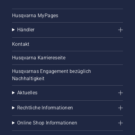
Tipps für
einen
Husqvarna MyPages
gesunden
und
üppigen
Händler
Rasen
während
Kontakt
der
Mähsaison.
Husqvarna Karriereseite
Husqvarnas Engagement bezüglich
Nachhaltigkeit
Aktuelles
Rechtliche Informationen
Online Shop Informationen