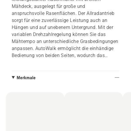
Mähdeck, ausgelegt für große und
anspruchsvolle Rasenflächen. Der Allradantrieb
sorgt für eine zuverlässige Leistung auch an
Hängen und auf unebenem Untergrund. Mit der
variablen Drehzahlregelung können Sie das
Mähtempo an unterschiedliche Grasbedingungen
anpassen. AutoWalk ermöglicht die einhändige
Bedienung von beiden Seiten, wodurch das
Manövrieren um Hecken und Hindernisse
vereinfacht wird. Das robuste Stahldeck mit
Kollisionsschutz sorgt für eine lange
Merkmale
Lebensdauer. Durch die verschiedenen
Mähoptionen (Sammeln, BioClip® und
Heckauswurf) können Sie das Mähen individuell
auf Ihre Bedürfnisse anpassen. Der LC 353 AWD
wird von einem zuverlässigen Husqvarna Motor
angetrieben, welcher eine gleichbleibende
Schnittqualität und einen effizienten Betrieb