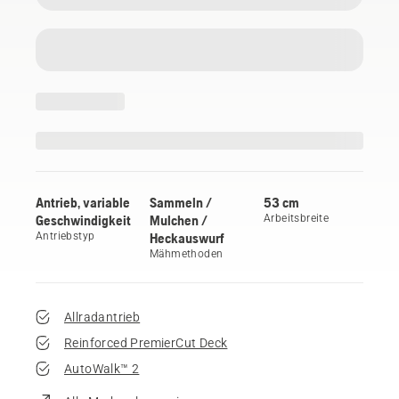
Antrieb, variable
Sammeln /
53 cm
Geschwindigkeit
Mulchen /
Arbeitsbreite
Antriebstyp
Heckauswurf
Mähmethoden
Allradantrieb
Reinforced PremierCut Deck
AutoWalk™ 2