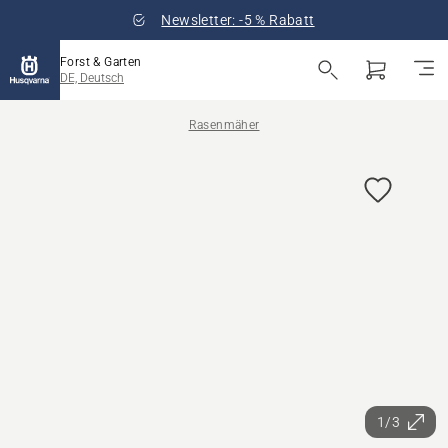
Newsletter: -5 % Rabatt
Forst & Garten
DE, Deutsch
Rasenmäher
1/3