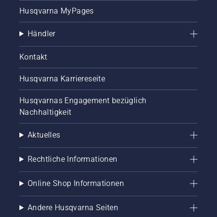
einen
Husqvarna MyPages
gesunden
und
üppigen
Händler
Rasen
während
Kontakt
der
Mähsaison.
Husqvarna Karriereseite
Husqvarnas Engagement bezüglich
Nachhaltigkeit
Aktuelles
Rechtliche Informationen
Online Shop Informationen
Andere Husqvarna Seiten