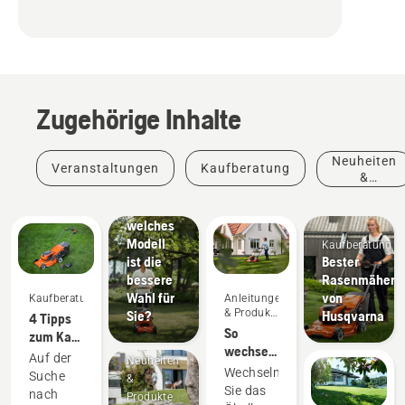
Elektro-
Rasenmäher
Zugehörige Inhalte
im
Vergleich
zu
Neuheiten
Veranstaltungen
Kaufberatung
Benzin-
&
Rasenmähern
Produkte
–
welches
Modell
Kaufberatung
ist die
Bester
bessere
Rasenmäher
Wahl für
von
Kaufberatung
Anleitungen
& Produkt-
Sie?
Husqvarna
4 Tipps
Leitfäden
So
zum Kauf
wechseln
eines
Auf der
Neuheiten
Sie das
Rasenmähers
Wechseln
Suche
&
Öl Ihres
Sie das
nach
Produkte
Husqvarna