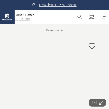
Newsletter: -5 % Rabatt
Forst & Garten
DE, Deutsch
Rasenmäher
1/4