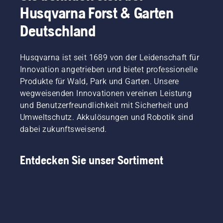
Sommer.
Husqvarna Forst & Garten
Schritt-
Diese
für-
helfen
Deutschland
Schritt-
Ihnen
Anleitung
dabei,
für die
Ihren
Husqvarna ist seit 1689 von der Leidenschaft für
Reparatur
Rasen
eines
Innovation angetrieben und bietet professionelle
auch an
fleckigen
Produkte für Wald, Park und Garten. Unsere
heißen
Rasens.
wegweisenden Innovationen vereinen Leistung
Tagen
hervorragend
und Benutzerfreundlichkeit mit Sicherheit und
gedeihen
Umweltschutz. Akkulösungen und Robotik sind
zu
dabei zukunftsweisend.
lassen.
Werfen
Sie gerne
Entdecken Sie unser Sortiment
zunächst
einen
Blick auf
unsere
wichtigsten
Tipps für