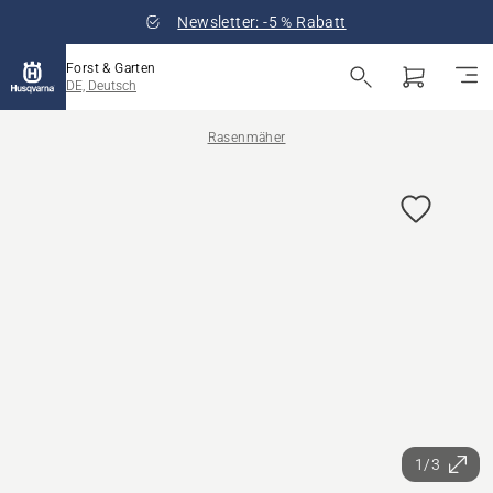
Newsletter: -5 % Rabatt
Forst & Garten
DE, Deutsch
Rasenmäher
1/3