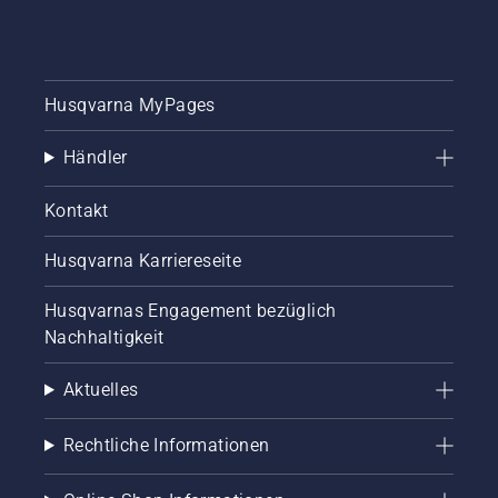
unsere
wichtigsten
Tipps für
einen
Husqvarna MyPages
gesunden
und
üppigen
Händler
Rasen
während
Kontakt
der
Mähsaison.
Husqvarna Karriereseite
Husqvarnas Engagement bezüglich
Nachhaltigkeit
Aktuelles
Rechtliche Informationen