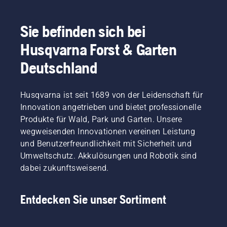
Tipps
Sorge.
zur
Hier
Rasenpflege
finden
Sie befinden sich bei
im
Sie eine
Sommer.
Husqvarna Forst & Garten
Schritt-
Diese
für-
helfen
Deutschland
Schritt-
Ihnen
Anleitung
dabei,
für die
Ihren
Husqvarna ist seit 1689 von der Leidenschaft für
Reparatur
Rasen
eines
Innovation angetrieben und bietet professionelle
auch an
fleckigen
Produkte für Wald, Park und Garten. Unsere
heißen
Rasens.
wegweisenden Innovationen vereinen Leistung
Tagen
hervorragend
und Benutzerfreundlichkeit mit Sicherheit und
gedeihen
Umweltschutz. Akkulösungen und Robotik sind
zu
dabei zukunftsweisend.
lassen.
Werfen
Sie gerne
Entdecken Sie unser Sortiment
zunächst
einen
Blick auf