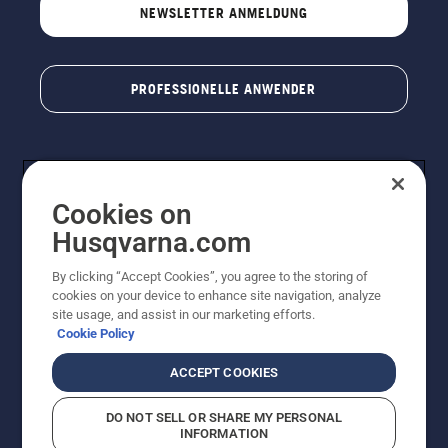
NEWSLETTER ANMELDUNG
PROFESSIONELLE ANWENDER
Cookies on
Husqvarna.com
By clicking “Accept Cookies”, you agree to the storing of
cookies on your device to enhance site navigation, analyze
© Husqvarna AB (publ). Alle Rechte vorbehalten. Bei
site usage, and assist in our marketing efforts.
den Preisangaben handelt es sich um unverbindliche
Cookie Policy
Preisempfehlungen in Euro inkl. der gesetzlichen
Mehrwertsteuer. Alle Preise sind unverbindliche
ACCEPT COOKIES
Preisempfehlungen (inkl. MwSt), es sei denn sie sind für
den direkten Kauf verfügbar.
DO NOT SELL OR SHARE MY PERSONAL
Cookie-Richtlinie
Nutzungsbedingungen
Datenschutzerklärung
INFORMATION
Impressum
Vermutete Verstöße melden