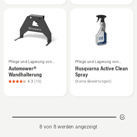
anzeigen,
anzeigen,
Produktbewertung
Produktbewertung
4.3
5
von
von
5
5
Mehr
Mehr
Pflege und Lagerung von
Pflege und Lagerung von
Details
Details
Mährobotern
Mährobotern
Automower®
Husqvarna Active Clean
zu
zu
Wandhalterung
Spray
Automower®
Husqvarna
4.3
(10)
(Keine Bewertungen)
Wandhalterung
Active
anzeigen,
Clean
Produktbewertung
Spray
4.3
anzeigen
von
5
8 von 8 werden angezeigt