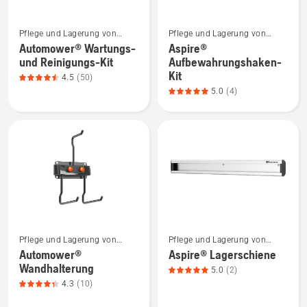
Mehr
Mehr
Pflege und Lagerung von
Pflege und Lagerung von
Details
Details
Mährobotern
Mährobotern
Automower® Wartungs-
Aspire®
zu
zu
und Reinigungs-Kit
Aufbewahrungshaken-
Automower®
Aspire®
Kit
4.5
(50)
Wartungs-
Aufbewahrungshaken-
5.0
(4)
und
Kit
Reinigungs-
anzeigen,
Kit
Produktbewertung
anzeigen,
5
Produktbewertung
von
4.5
5
von
5
Mehr
Mehr
Pflege und Lagerung von
Pflege und Lagerung von
Details
Details
Mährobotern
Mährobotern
Automower®
Aspire® Lagerschiene
zu
zu
Wandhalterung
5.0
(2)
Automower®
Aspire®
4.3
(10)
Wandhalterung
Lagerschiene