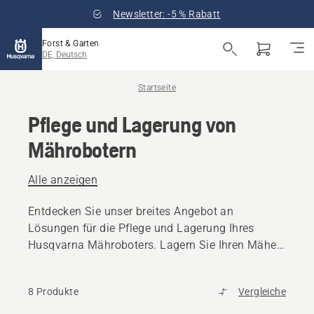
Newsletter: -5 % Rabatt
Forst & Garten
DE, Deutsch
Startseite
Pflege und Lagerung von
Mährobotern
Alle anzeigen
Entdecken Sie unser breites Angebot an
Lösungen für die Pflege und Lagerung Ihres
Husqvarna Mähroboters. Lagern Sie Ihren Mäher
clever und halten Sie ihn für die nächste Saison
in gutem Zustand.
8 Produkte
Vergleiche