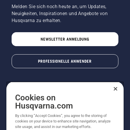
Melden Sie sich noch heute an, um Updates,
Neuigkeiten, Inspirationen und Angebote von
Husqvarna zu erhalten.
NEWSLETTER ANMELDUNG
PROFESSIONELLE ANWENDER
Cookies on
Husqvarna.com
By clicking “Accept Cookies”, you agree to the storing of
cookies on your device to enhance site navigation, analyze
© Husqvarna AB (publ). Alle Rechte vorbehalten. Bei
site usage, and assist in our marketing efforts.
den Preisangaben handelt es sich um unverbindliche