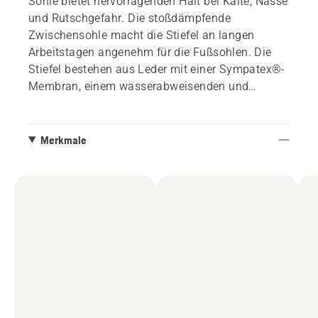
Sohle bietet hervorragenden Halt bei Kälte, Nässe
und Rutschgefahr. Die stoßdämpfende
Zwischensohle macht die Stiefel an langen
Arbeitstagen angenehm für die Fußsohlen. Die
Stiefel bestehen aus Leder mit einer Sympatex®-
Membran, einem wasserabweisenden und
atmungsaktiven, hochwertigen Material. Mit
zusätzlicher Polsterung um Knöchel, Ferse und
Oberseite, sowie einer Stahlkappe und einem
Merkmale
abnehmbaren und waschbaren Fußbett. Der
untere Teil des Schuhs ist für zusätzlichen
Schutz mit Gummi verstärkt. Ziehen Sie am
Riemen an Zunge und Rücken und verriegeln Sie
die Haken, um die Schuhe leicht einzustellen.
Erfüllt EN 17249: 2013 Klasse 2 (24 m / s).
Größen 36 - 48.