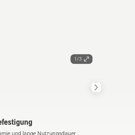
1/3
efestigung
nomie und lange Nutzungsdauer