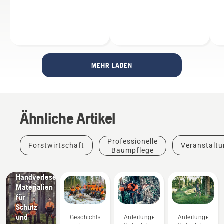
MEHR LADEN
Ähnliche Artikel
Neuheiten
&
Professionelle
Forstwirtschaft
Veranstalt
Produkte
Baumpflege
Husqvarna-
Schutzkleidung:
Handverlesene
Materialien
für
Schutz
und
Geschichten
Anleitungen
Anleitungen