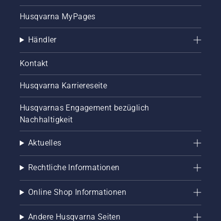
Park-
oder
Husqvarna MyPages
Gartenpflege
mit. Viele
Händler
von
ihnen
nehmen
Kontakt
regelmäßig
an
Husqvarna Karriereseite
internationalen
Meisterschaften
Husqvarnas Engagement bezüglich
für
Nachhaltigkeit
Waldarbeiter,
Schnitzer
oder
Aktuelles
Baumkletterer
teil. Sie
Rechtliche Informationen
alle
teilen
unsere
Online Shop Informationen
Leidenschaft
für die
Andere Husqvarna Seiten
Natur