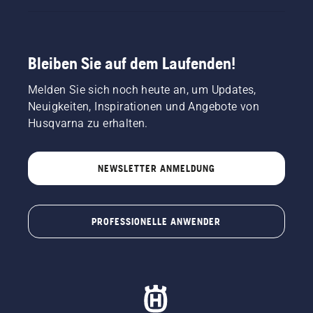
und für
Husqvarna.
Lassen
Sie sich
Bleiben Sie auf dem Laufenden!
von
unserem
Melden Sie sich noch heute an, um Updates,
Team
Neuigkeiten, Inspirationen und Angebote von
inspirieren.
Husqvarna zu erhalten.
NEWSLETTER ANMELDUNG
PROFESSIONELLE ANWENDER