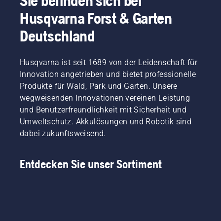
Sie befinden sich bei
oder
gute
unseren
Husqvarna Forst & Garten
verwenden
Technik
Botschaftern
Sie bei
aneignen.
zusammen
Deutschland
Bedarf
und
einen
berücksichtigen
Schraubenzieher.
ihre
Husqvarna ist seit 1689 von der Leidenschaft für
Anregungen
Innovation angetrieben und bietet professionelle
und
Produkte für Wald, Park und Garten. Unsere
Ideen bei
der
wegweisenden Innovationen vereinen Leistung
Weiterentwicklung
und Benutzerfreundlichkeit mit Sicherheit und
unserer
Umweltschutz. Akkulösungen und Robotik sind
Produkte.
dabei zukunftsweisend.
Zudem
bringen
sie einen
Entdecken Sie unser Sortiment
reichen
professionellen
Erfahrungsschatz
auf den
Gebieten
Forst-,