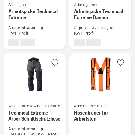
Mehr
Mehr
Arbeitsjacken
Arbeitsjacken
Arbeitsjacke Technical
Arbeitsjacke Technical
Details
Details
Extreme
Extreme Damen
zu
zu
Arbeitsjacke
Arbeitsjacke
Approved according to
Approved according to
Technical
Technical
KWF Profi
KWF Profi
Extreme
Extreme
anzeigen
Damen
anzeigen
Mehr
Mehr
Arbeitshose & Arbeitslatzhose
Arbeitshosenträger
Technical Extreme
Hosenträger für
Details
Details
Arbor Schnittschutzhose
Arboristen
zu
zu
Technical
Hosenträger
Approved according to
Extreme
für
EN ISO 11393, KWF Profi