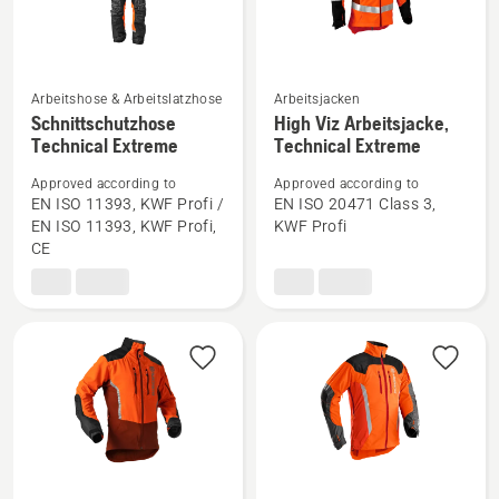
Arbeitshose & Arbeitslatzhose
Arbeitsjacken
Mehr
Mehr
Schnittschutzhose
High Viz Arbeitsjacke,
Technical Extreme
Technical Extreme
Details
Details
zu
zu
Approved according to
Approved according to
Schnittschutzhose
High
EN ISO 11393, KWF Profi /
EN ISO 20471 Class 3,
Technical
Viz
EN ISO 11393, KWF Profi,
KWF Profi
CE
Extreme
Arbeitsjacke,
anzeigen
Technical
Extreme
anzeigen