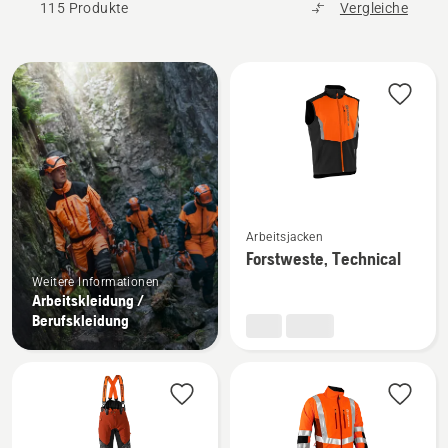
115 Produkte
Vergleiche
Alle
Produkte
Mehr
Arbeitsjacken
Details
Forstweste, Technical
zu
Weitere Informationen
Forstweste,
Arbeitskleidung /
Technical
Berufskleidung
anzeigen