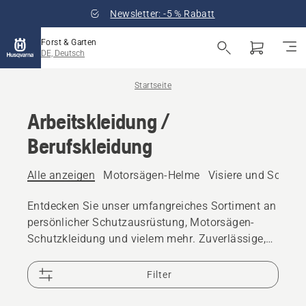
Newsletter: -5 % Rabatt
Forst & Garten
DE, Deutsch
Startseite
Arbeitskleidung /
Berufskleidung
Alle anzeigen
Motorsägen-Helme
Visiere und Schutzb
Entdecken Sie unser umfangreiches Sortiment an
persönlicher Schutzausrüstung, Motorsägen-
Schutzkleidung und vielem mehr. Zuverlässige,
hochwertige Lösungen sorgen dafür, dass Sie für
jede Herausforderung bestens gerüstet sind.
Filter