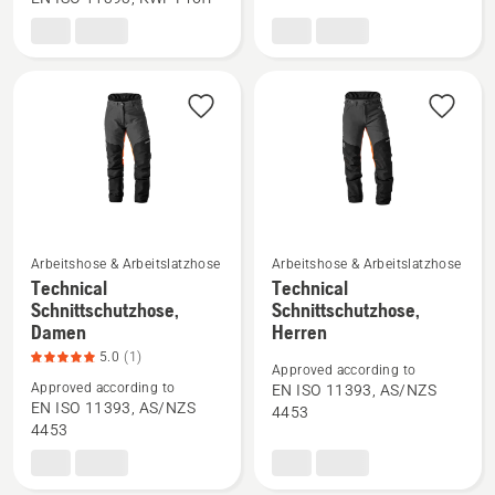
Arbor
Arboristen
Schnittschutzhose
anzeigen
anzeigen
Arbeitshose & Arbeitslatzhose
Arbeitshose & Arbeitslatzhose
Technical
Technical
Mehr
Mehr
Schnittschutzhose,
Schnittschutzhose,
Details
Details
Damen
Herren
zu
zu
5.0
(1)
Technical
Technical
Approved according to
Approved according to
EN ISO 11393, AS/NZS
Schnittschutzhose,
Schnittschutzhose,
EN ISO 11393, AS/NZS
4453
Damen
Herren
4453
anzeigen,
anzeigen
Produktbewertung