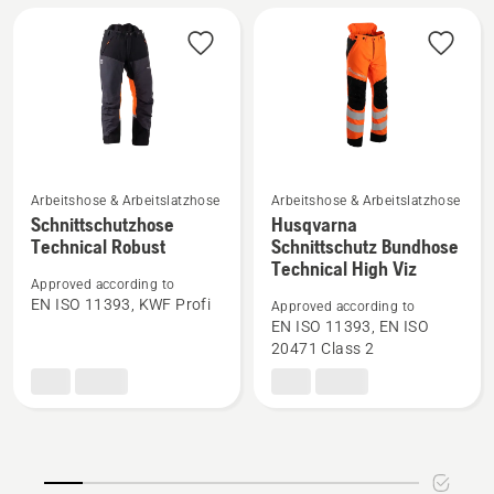
5
von
5
Arbeitshose & Arbeitslatzhose
Arbeitshose & Arbeitslatzhose
Mehr
Mehr
Schnittschutzhose
Husqvarna
Technical Robust
Schnittschutz Bundhose
Details
Details
Technical High Viz
zu
zu
Approved according to
Schnittschutzhose
Husqvarna
EN ISO 11393, KWF Profi
Approved according to
Technical
Schnittschutz
EN ISO 11393, EN ISO
20471 Class 2
Robust
Bundhose
anzeigen
Technical
High
Viz
anzeigen