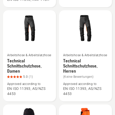
Arbor
Arboristen
Schnittschutzhose
anzeigen
anzeigen
Arbeitshose & Arbeitslatzhose
Arbeitshose & Arbeitslatzhose
Mehr
Mehr
Technical
Technical
Details
Details
Schnittschutzhose,
Schnittschutzhose,
Damen
Herren
zu
zu
Technical
Technical
5.0
(1)
(Keine Bewertungen)
Schnittschutzhose,
Schnittschutzhose,
Approved according to
Approved according to
EN ISO 11393, AS/NZS
EN ISO 11393, AS/NZS
Damen
Herren
4453
4453
anzeigen,
anzeigen
Produktbewertung
5
von