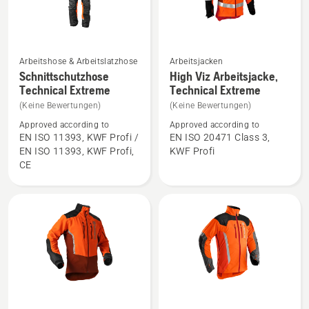
Arbeitshose & Arbeitslatzhose
Arbeitsjacken
Mehr
Mehr
Schnittschutzhose
High Viz Arbeitsjacke,
Details
Details
Technical Extreme
Technical Extreme
zu
zu
(Keine Bewertungen)
(Keine Bewertungen)
Schnittschutzhose
High
Approved according to
Approved according to
Technical
Viz
EN ISO 11393, KWF Profi /
EN ISO 20471 Class 3,
EN ISO 11393, KWF Profi,
KWF Profi
Extreme
Arbeitsjacke,
CE
anzeigen
Technical
Extreme
anzeigen