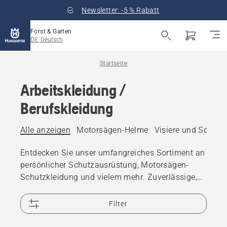
Newsletter: -5 % Rabatt
Forst & Garten
DE, Deutsch
Startseite
Arbeitskleidung /
Berufskleidung
Alle anzeigen
Motorsägen-Helme
Visiere und Schutzb
Entdecken Sie unser umfangreiches Sortiment an
persönlicher Schutzausrüstung, Motorsägen-
Schutzkleidung und vielem mehr. Zuverlässige,
hochwertige Lösungen sorgen dafür, dass Sie für
jede Herausforderung bestens gerüstet sind.
Filter