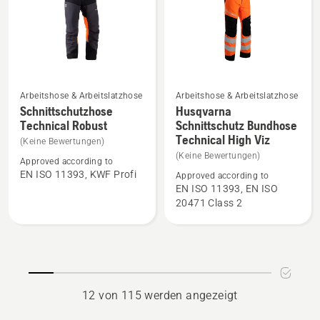
5
Arbeitshose & Arbeitslatzhose
Arbeitshose & Arbeitslatzhose
Mehr
Mehr
Schnittschutzhose
Husqvarna
Details
Details
Technical Robust
Schnittschutz Bundhose
Technical High Viz
zu
zu
(Keine Bewertungen)
Schnittschutzhose
Husqvarna
(Keine Bewertungen)
Approved according to
Technical
Schnittschutz
EN ISO 11393, KWF Profi
Approved according to
EN ISO 11393, EN ISO
Robust
Bundhose
20471 Class 2
anzeigen
Technical
High
Viz
anzeigen
12 von 115 werden angezeigt