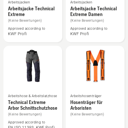
Mehr
Mehr
Arbeitsjacken
Arbeitsjacken
Details
Details
Arbeitsjacke Technical
Arbeitsjacke Technical
Extreme
Extreme Damen
zu
zu
Arbeitsjacke
Arbeitsjacke
(Keine Bewertungen)
(Keine Bewertungen)
Technical
Technical
Approved according to
Approved according to
KWF Profi
KWF Profi
Extreme
Extreme
anzeigen
Damen
anzeigen
Mehr
Mehr
Arbeitshose & Arbeitslatzhose
Arbeitshosenträger
Details
Details
Technical Extreme
Hosenträger für
Arbor Schnittschutzhose
Arboristen
zu
zu
Technical
Hosenträger
(Keine Bewertungen)
(Keine Bewertungen)
Extreme
für
Approved according to
EN ISO 11393, KWF Profi