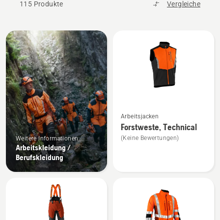
115 Produkte
Vergleiche
Alle
Produkte
Mehr
Arbeitsjacken
Details
Forstweste, Technical
zu
(Keine Bewertungen)
Weitere Informationen
Forstweste,
Arbeitskleidung /
Technical
Berufskleidung
anzeigen