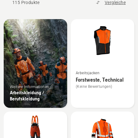
115 Produkte
Vergleiche
Alle
Produkte
Mehr
Arbeitsjacken
Details
Forstweste, Technical
zu
(Keine Bewertungen)
Weitere Informationen
Forstweste,
Arbeitskleidung /
Technical
Berufskleidung
anzeigen