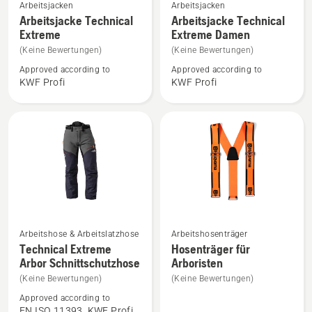
Mehr
Mehr
Arbeitsjacken
Arbeitsjacken
Details
Details
Arbeitsjacke Technical
Arbeitsjacke Technical
Extreme
Extreme Damen
zu
zu
Arbeitsjacke
Arbeitsjacke
(Keine Bewertungen)
(Keine Bewertungen)
Technical
Technical
Approved according to
Approved according to
KWF Profi
KWF Profi
Extreme
Extreme
anzeigen
Damen
anzeigen
Mehr
Mehr
Arbeitshose & Arbeitslatzhose
Arbeitshosenträger
Details
Details
Technical Extreme
Hosenträger für
Arbor Schnittschutzhose
Arboristen
zu
zu
Technical
Hosenträger
(Keine Bewertungen)
(Keine Bewertungen)
Extreme
für
Approved according to
EN ISO 11393, KWF Profi