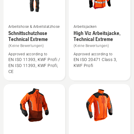
Arbeitshose & Arbeitslatzhose
Arbeitsjacken
Mehr
Mehr
Schnittschutzhose
High Viz Arbeitsjacke,
Details
Details
Technical Extreme
Technical Extreme
zu
zu
(Keine Bewertungen)
(Keine Bewertungen)
Schnittschutzhose
High
Approved according to
Approved according to
Technical
Viz
EN ISO 11393, KWF Profi /
EN ISO 20471 Class 3,
EN ISO 11393, KWF Profi,
KWF Profi
Extreme
Arbeitsjacke,
CE
anzeigen
Technical
Extreme
anzeigen