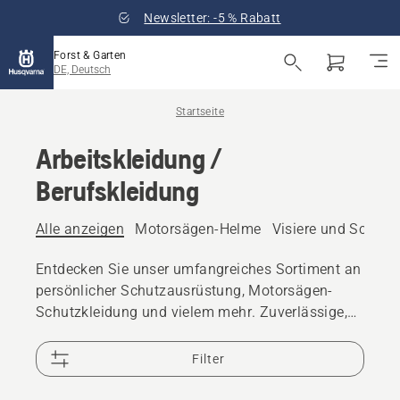
Newsletter: -5 % Rabatt
Forst & Garten
DE, Deutsch
Startseite
Arbeitskleidung /
Berufskleidung
Alle anzeigen
Motorsägen-Helme
Visiere und Schutzb
Entdecken Sie unser umfangreiches Sortiment an
persönlicher Schutzausrüstung, Motorsägen-
Schutzkleidung und vielem mehr. Zuverlässige,
hochwertige Lösungen sorgen dafür, dass Sie für
jede Herausforderung bestens gerüstet sind.
Filter