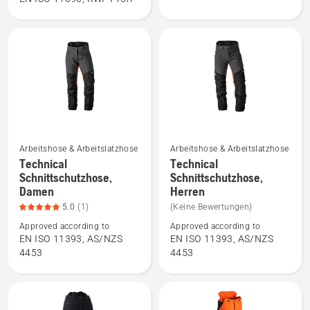
Arbor
Arboristen
Schnittschutzhose
anzeigen
anzeigen
Arbeitshose & Arbeitslatzhose
Arbeitshose & Arbeitslatzhose
Mehr
Mehr
Technical
Technical
Details
Details
Schnittschutzhose,
Schnittschutzhose,
Damen
Herren
zu
zu
Technical
Technical
5.0
(1)
(Keine Bewertungen)
Schnittschutzhose,
Schnittschutzhose,
Approved according to
Approved according to
EN ISO 11393, AS/NZS
EN ISO 11393, AS/NZS
Damen
Herren
4453
4453
anzeigen,
anzeigen
Produktbewertung
5
von