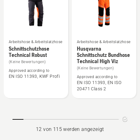
5
Arbeitshose & Arbeitslatzhose
Arbeitshose & Arbeitslatzhose
Mehr
Mehr
Schnittschutzhose
Husqvarna
Details
Details
Technical Robust
Schnittschutz Bundhose
Technical High Viz
zu
zu
(Keine Bewertungen)
Schnittschutzhose
Husqvarna
(Keine Bewertungen)
Approved according to
Technical
Schnittschutz
EN ISO 11393, KWF Profi
Approved according to
EN ISO 11393, EN ISO
Robust
Bundhose
20471 Class 2
anzeigen
Technical
High
Viz
anzeigen
12 von 115 werden angezeigt