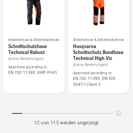
5
Arbeitshose & Arbeitslatzhose
Arbeitshose & Arbeitslatzhose
Mehr
Mehr
Schnittschutzhose
Husqvarna
Details
Details
Technical Robust
Schnittschutz Bundhose
Technical High Viz
zu
zu
(Keine Bewertungen)
Schnittschutzhose
Husqvarna
(Keine Bewertungen)
Approved according to
Technical
Schnittschutz
EN ISO 11393, KWF Profi
Approved according to
EN ISO 11393, EN ISO
Robust
Bundhose
20471 Class 2
anzeigen
Technical
High
Viz
anzeigen
12 von 115 werden angezeigt