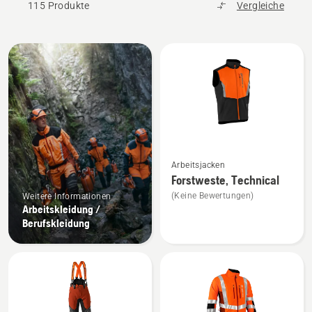
115 Produkte
Vergleiche
Alle
Produkte
Mehr
Arbeitsjacken
Details
Forstweste, Technical
zu
(Keine Bewertungen)
Weitere Informationen
Forstweste,
Arbeitskleidung /
Technical
Berufskleidung
anzeigen