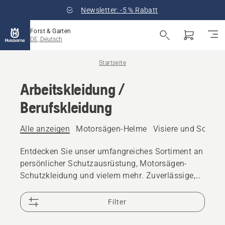
Newsletter: -5 % Rabatt
Forst & Garten
DE, Deutsch
Startseite
Arbeitskleidung /
Berufskleidung
Alle anzeigen
Motorsägen-Helme
Visiere und Schutzb
Entdecken Sie unser umfangreiches Sortiment an
persönlicher Schutzausrüstung, Motorsägen-
Schutzkleidung und vielem mehr. Zuverlässige,
hochwertige Lösungen sorgen dafür, dass Sie für
jede Herausforderung bestens gerüstet sind.
Filter