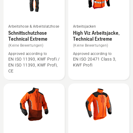
Arbeitshose & Arbeitslatzhose
Arbeitsjacken
Mehr
Mehr
Schnittschutzhose
High Viz Arbeitsjacke,
Details
Details
Technical Extreme
Technical Extreme
zu
zu
(Keine Bewertungen)
(Keine Bewertungen)
Schnittschutzhose
High
Approved according to
Approved according to
Technical
Viz
EN ISO 11393, KWF Profi /
EN ISO 20471 Class 3,
EN ISO 11393, KWF Profi,
KWF Profi
Extreme
Arbeitsjacke,
CE
anzeigen
Technical
Extreme
anzeigen