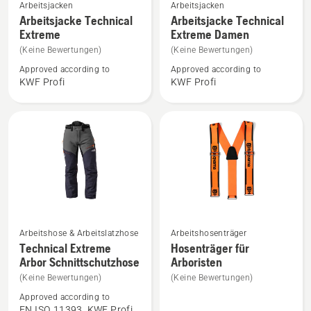
Mehr
Mehr
Arbeitsjacken
Arbeitsjacken
Details
Details
Arbeitsjacke Technical
Arbeitsjacke Technical
Extreme
Extreme Damen
zu
zu
Arbeitsjacke
Arbeitsjacke
(Keine Bewertungen)
(Keine Bewertungen)
Technical
Technical
Approved according to
Approved according to
KWF Profi
KWF Profi
Extreme
Extreme
anzeigen
Damen
anzeigen
Mehr
Mehr
Arbeitshose & Arbeitslatzhose
Arbeitshosenträger
Details
Details
Technical Extreme
Hosenträger für
Arbor Schnittschutzhose
Arboristen
zu
zu
Technical
Hosenträger
(Keine Bewertungen)
(Keine Bewertungen)
Extreme
für
Approved according to
EN ISO 11393, KWF Profi