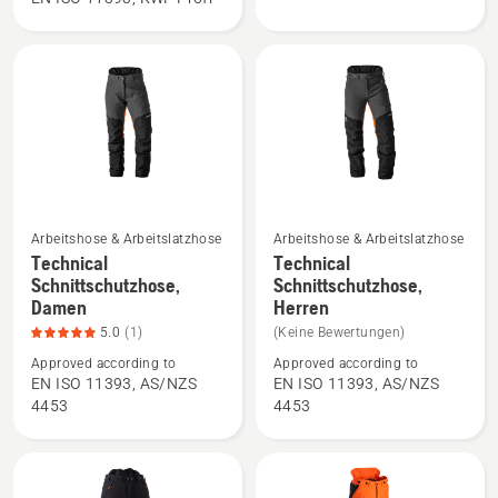
Arbor
Arboristen
Schnittschutzhose
anzeigen
anzeigen
Arbeitshose & Arbeitslatzhose
Arbeitshose & Arbeitslatzhose
Mehr
Mehr
Technical
Technical
Details
Details
Schnittschutzhose,
Schnittschutzhose,
Damen
Herren
zu
zu
Technical
Technical
5.0
(1)
(Keine Bewertungen)
Schnittschutzhose,
Schnittschutzhose,
Approved according to
Approved according to
EN ISO 11393, AS/NZS
EN ISO 11393, AS/NZS
Damen
Herren
4453
4453
anzeigen,
anzeigen
Produktbewertung
5
von