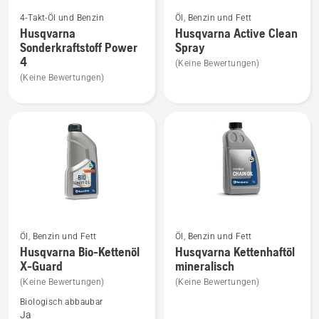
Mehr
Mehr
4-Takt-Öl und Benzin
Öl, Benzin und Fett
Details
Details
Husqvarna
Husqvarna Active Clean
zu
zu
Sonderkraftstoff Power
Spray
Husqvarna
Husqvarna
4
(Keine Bewertungen)
Sonderkraftstoff
Active
(Keine Bewertungen)
Power
Clean
4
Spray
anzeigen
anzeigen
Mehr
Mehr
Öl, Benzin und Fett
Öl, Benzin und Fett
Details
Details
Husqvarna Bio-Kettenöl
Husqvarna Kettenhaftöl
X-Guard
mineralisch
zu
zu
Husqvarna
Husqvarna
(Keine Bewertungen)
(Keine Bewertungen)
Bio-
Kettenhaftöl
Biologisch abbaubar
Ja
Kettenöl
mineralisch