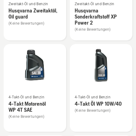
Zweitakt-Öl und Benzin
Zweitakt-Öl und Benzin
Details
Details
Husqvarna Zweitaktöl,
Husqvarna
zu
zu
Oil guard
Sonderkraftstoff XP
Husqvarna
Husqvarna
Power 2
(Keine Bewertungen)
Zweitaktöl,
Sonderkraftstoff
(Keine Bewertungen)
Oil
XP
guard
Power
anzeigen
2
anzeigen
Mehr
Mehr
4-Takt-Öl und Benzin
4-Takt-Öl und Benzin
Details
Details
4-Takt Motorenöl
4-Takt Öl WP 10W/40
zu
zu
WP 4T SAE
(Keine Bewertungen)
4-
4-
(Keine Bewertungen)
Takt
Takt
Motorenöl
Öl
WP 4T
WP 10W/40