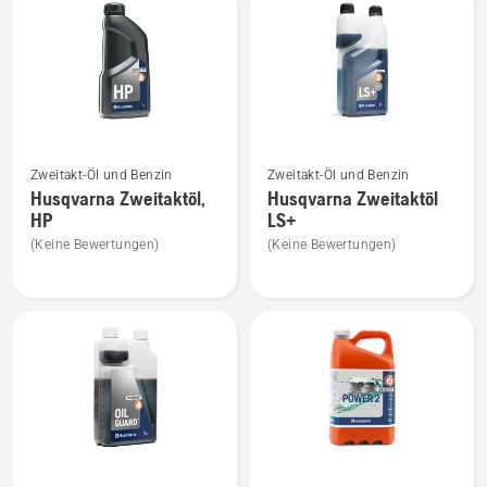
Produkte
Mehr
Mehr
Zweitakt-Öl und Benzin
Zweitakt-Öl und Benzin
Details
Details
Husqvarna Zweitaktöl,
Husqvarna Zweitaktöl
zu
zu
HP
LS+
Husqvarna
Husqvarna
(Keine Bewertungen)
(Keine Bewertungen)
Zweitaktöl,
Zweitaktöl
HP
LS+
anzeigen
anzeigen
Mehr
Mehr