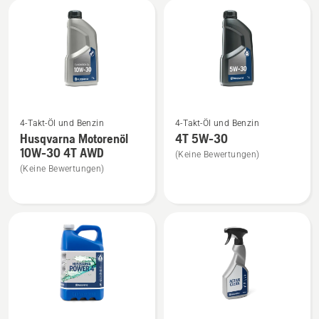
SAE
anzeigen
anzeigen
Mehr
Mehr
4-Takt-Öl und Benzin
4-Takt-Öl und Benzin
Details
Details
Husqvarna Motorenöl
4T 5W-30
zu
zu
10W-30 4T AWD
(Keine Bewertungen)
Husqvarna
4T
(Keine Bewertungen)
Motorenöl
5W-
10W-
30
30
anzeigen
4T
AWD
anzeigen