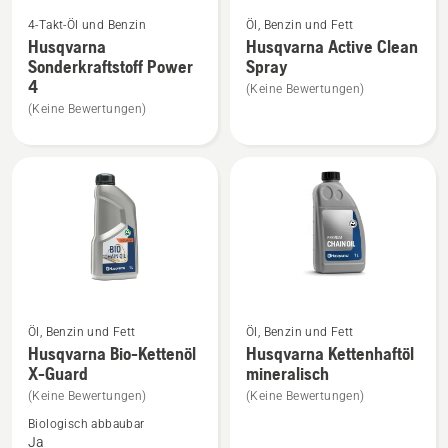
Mehr
Mehr
4-Takt-Öl und Benzin
Öl, Benzin und Fett
Details
Details
Husqvarna
Husqvarna Active Clean
zu
zu
Sonderkraftstoff Power
Spray
Husqvarna
Husqvarna
4
(Keine Bewertungen)
Sonderkraftstoff
Active
(Keine Bewertungen)
Power
Clean
4
Spray
anzeigen
anzeigen
Mehr
Mehr
Öl, Benzin und Fett
Öl, Benzin und Fett
Details
Details
Husqvarna Bio-Kettenöl
Husqvarna Kettenhaftöl
X-Guard
mineralisch
zu
zu
Husqvarna
Husqvarna
(Keine Bewertungen)
(Keine Bewertungen)
Bio-
Kettenhaftöl
Biologisch abbaubar
Ja
Kettenöl
mineralisch