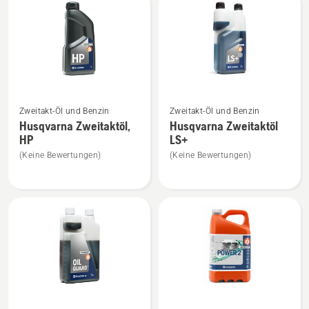
Produkte
Mehr
Mehr
Zweitakt-Öl und Benzin
Zweitakt-Öl und Benzin
Details
Details
Husqvarna Zweitaktöl,
Husqvarna Zweitaktöl
zu
zu
HP
LS+
Husqvarna
Husqvarna
(Keine Bewertungen)
(Keine Bewertungen)
Zweitaktöl,
Zweitaktöl
HP
LS+
anzeigen
anzeigen
Mehr
Mehr