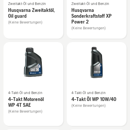
Zweitakt-Öl und Benzin
Zweitakt-Öl und Benzin
Details
Details
Husqvarna Zweitaktöl,
Husqvarna
zu
zu
Oil guard
Sonderkraftstoff XP
Husqvarna
Husqvarna
Power 2
(Keine Bewertungen)
Zweitaktöl,
Sonderkraftstoff
(Keine Bewertungen)
Oil
XP
guard
Power
anzeigen
2
anzeigen
Mehr
Mehr
4-Takt-Öl und Benzin
4-Takt-Öl und Benzin
Details
Details
4-Takt Motorenöl
4-Takt Öl WP 10W/40
zu
zu
WP 4T SAE
(Keine Bewertungen)
4-
4-
(Keine Bewertungen)
Takt
Takt
Motorenöl
Öl
WP 4T
WP 10W/40