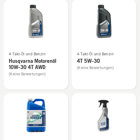
SAE
anzeigen
anzeigen
Mehr
Mehr
4-Takt-Öl und Benzin
4-Takt-Öl und Benzin
Details
Details
Husqvarna Motorenöl
4T 5W-30
zu
zu
10W-30 4T AWD
(Keine Bewertungen)
Husqvarna
4T
(Keine Bewertungen)
Motorenöl
5W-
10W-
30
30
anzeigen
4T
AWD
anzeigen