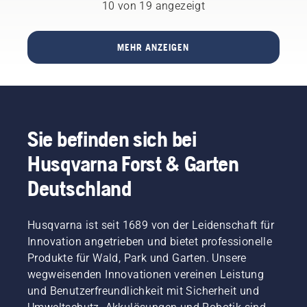
Professionelle
Vergaser
10 von 19 angezeigt
Mähroboter
durch
für
fünfmaliges
Golfplätze
Drücken
MEHR ANZEIGEN
der
Pumpenblase
vorbereiten,
dann
den
Choke
Sie befinden sich bei
aktivieren
und das
Husqvarna Forst & Garten
Startseil
ziehen,
Deutschland
bis der
Motor
zündet.
Husqvarna ist seit 1689 von der Leidenschaft für
Den
Innovation angetrieben und bietet professionelle
Choke
Produkte für Wald, Park und Garten. Unsere
sofort
wegweisenden Innovationen vereinen Leistung
deaktivieren,
und Benutzerfreundlichkeit mit Sicherheit und
sobald
der