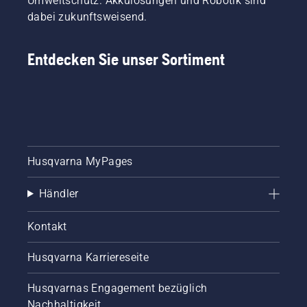
Umweltschutz. Akkulösungen und Robotik sind
Motor
dabei zukunftsweisend.
zündet,
und
weitere
Entdecken Sie unser Sortiment
Startversuche
machen,
bis der
Motor
anspringt.
Startvorgang
für die
Husqvarna MyPages
Motorsense.
Wenn Sie
dieses
Händler
Verfahren
befolgen,
Kontakt
wird Ihre
Husqvarna
Husqvarna Karriereseite
Motorsense
sehr
leicht zu
Husqvarnas Engagement bezüglich
starten
Nachhaltigkeit