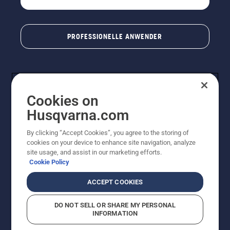
PROFESSIONELLE ANWENDER
Cookies on
Husqvarna.com
By clicking “Accept Cookies”, you agree to the storing of
cookies on your device to enhance site navigation, analyze
© Husqvarna AB (publ). Alle Rechte vorbehalten. Bei
site usage, and assist in our marketing efforts.
den Preisangaben handelt es sich um unverbindliche
Cookie Policy
Preisempfehlungen in Euro inkl. der gesetzlichen
Mehrwertsteuer. Alle Preise sind unverbindliche
ACCEPT COOKIES
Preisempfehlungen (inkl. MwSt), es sei denn sie sind für
den direkten Kauf verfügbar.
DO NOT SELL OR SHARE MY PERSONAL
Cookie-Richtlinie
Nutzungsbedingungen
Datenschutzerklärung
INFORMATION
Impressum
Vermutete Verstöße melden