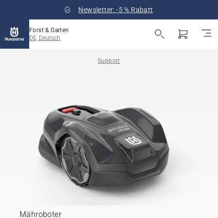
Newsletter: -5 % Rabatt
Forst & Garten
DE, Deutsch
Support
Mähroboter