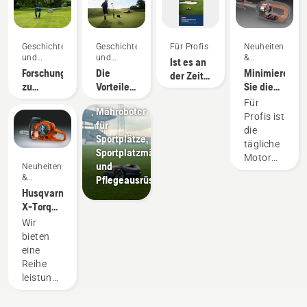
Geschichten
Geschichten
Für Profis
Neuheiten
und
und
&
Ist es an
Inspiration
Inspiration
Produkte
Forschung
Die
Minimieren
der Zeit,
zu
Vorteile
Sie die
autonom
autonomem
für
Sportvereine
Wartung
zu
Für
Mähroboter
Mähen
Greenkeeper
mit
mähen?
Profis ist
für
durch
Akkugeräten
–
die
Sportplätze,
autonomes
Professionelle
tägliche
Sportplatzmäher
Mähen
Mähroboter
Motorwartun
und
Neuheiten
für
äußerst
&
Pflegeausrüstung
Golfplätze
zeitaufwändi
Produkte
Husqvarna
und
X-Torq®-
kann
Motor
Wir
Ihre
erklärt
bieten
Arbeit
eine
unterbrechen
Reihe
Durch
leistungsstarker
akkubetriebe
Akku-
Geräte
Geräte