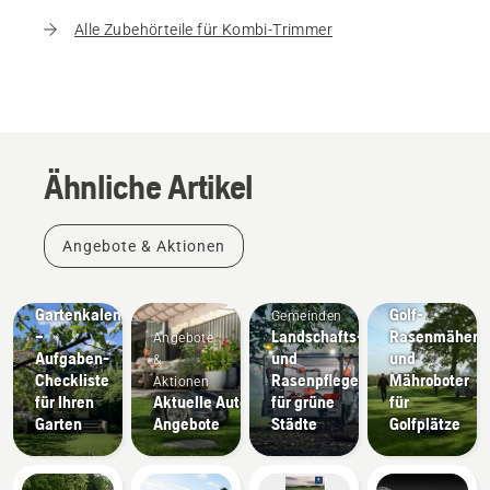
Alle Zubehörteile für Kombi-Trimmer
Ähnliche Artikel
Angebote & Aktionen
Anleitungen
& Produkt-
Leitfäden
Golfplätze
Gartenkalender
Golf-
Gemeinden
–
Landschafts-
Rasenmäher
Angebote
Aufgaben-
und
und
&
Checkliste
Rasenpflegegeräte
Mähroboter
Aktionen
für Ihren
Aktuelle Automower®
für grüne
für
Garten
Angebote
Städte
Golfplätze