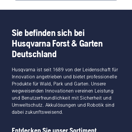
Vibrationsü
Wir
bevorzugten
540 XP®
auf die
wissen,
Verwendung.
Mark III
Hände
auf
Mit den
und die
welche
reduziert.
Antworten
Husqvarna
Faktoren
auf diese
T540
Sie befinden sich bei
es
Fragen
XP®
ankommt,
können
Husqvarna Forst & Garten
Mark III.
wenn Sie
Sie die
auf der
Deutschland
richtige
Suche
Größe
nach der
und den
besten
Husqvarna ist seit 1689 von der Leidenschaft für
richtigen
Motorsäge
Typ von
Innovation angetrieben und bietet professionelle
für Ihre
Motorsäge
Produkte für Wald, Park und Garten. Unsere
Zwecke
auswählen.
wegweisenden Innovationen vereinen Leistung
sind.
und Benutzerfreundlichkeit mit Sicherheit und
Umweltschutz. Akkulösungen und Robotik sind
dabei zukunftsweisend.
Entdecken Sie unser Sortiment