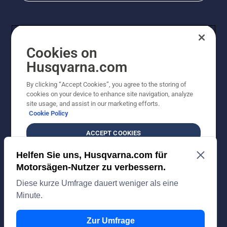
Cookies on
Husqvarna.com
By clicking “Accept Cookies”, you agree to the storing of
cookies on your device to enhance site navigation, analyze
© Husqvarna AB (publ). Alle Rechte vorbehalten. Bei
site usage, and assist in our marketing efforts.
den Preisangaben handelt es sich um unverbindliche
Cookie Policy
Preisempfehlungen in Euro inkl. der gesetzlichen
Mehrwertsteuer. Alle Preise sind unverbindliche
ACCEPT COOKIES
Preisempfehlungen (inkl. MwSt), es sei denn sie sind für
den direkten Kauf verfügbar.
DO NOT SELL OR SHARE MY PERSONAL
Cookie-Richtlinie
Nutzungsbedingungen
Datenschutzerklärung
INFORMATION
Impressum
Vermutete Verstöße melden