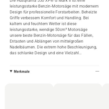
Die Husqvarna 550 XP® G Mark II ist eine
leistungsstarke Benzin-Motorsäge mit modernem
Design für professionelle Forstarbeiten. Beheizte
Griffe verbessern Komfort und Handling. Bei
kaltem und feuchtem Wetter ist diese
leistungsstarke, wendige 50cm³ Motorsäge
unsere beste Benzin-Motorsäge für das Fällen,
Entasten und Ablängen von mittelgroßen
Nadelbäumen. Die extrem hohe Beschleunigung,
das schlanke Design und eine Vielzahl
innovativer Funktionen - einschließlich AutoTune
- sorgen für effizientes und komfortables
Arbeiten. Für den Einsatz mit Führungsschienen
Merkmale
bis zu 20 Zoll.