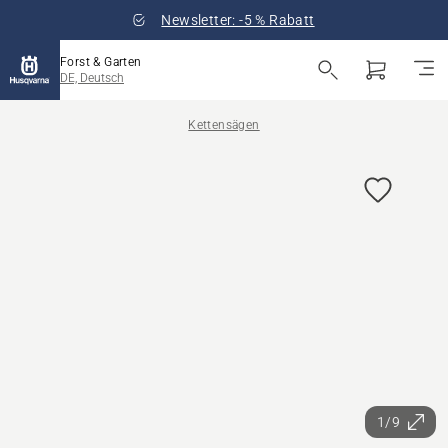
Newsletter: -5 % Rabatt
Forst & Garten
DE, Deutsch
Kettensägen
1/9