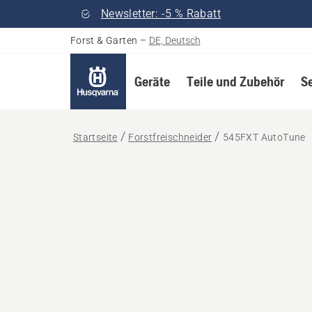
Newsletter: -5 % Rabatt
Forst & Garten
–
DE, Deutsch
Geräte
Teile und Zubehör
S
Startseite
Forstfreischneider
545FXT AutoTune