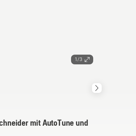
1/3
schneider mit AutoTune und