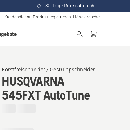
30 Tage Rückgaberecht
Kundendienst
Produkt registrieren
Händlersuche
ngebote
Forstfreischneider / Gestrüppschneider
HUSQVARNA
545FXT AutoTune