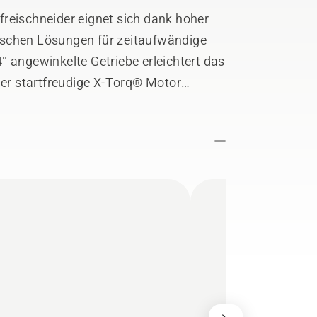
reischneider eignet sich dank hoher
ischen Lösungen für zeitaufwändige
° angewinkelte Getriebe erleichtert das
Der startfreudige X-Torq® Motor
eringen Kraftstoffverbrauch und
zu bei, dass sich die Maschine
orttragegurt Balance XT ist
ine Griffheizung ergänzt den