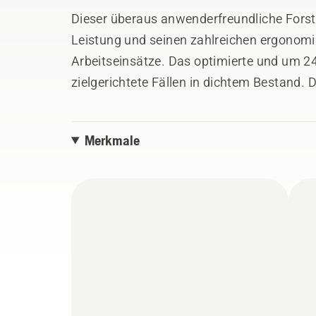
Dieser überaus anwenderfreundliche Forstf
Leistung und seinen zahlreichen ergonom
Arbeitseinsätze. Das optimierte und um 24
zielgerichtete Fällen in dichtem Bestand. 
besticht durch schnelle Beschleunigung, g
niedrige Emissionen. Smart Start trägt da
Merkmale
besonders einfach starten lässt. Der Komf
serienmäßig im Lieferumfang enthalten. E
Bedienkomfort zusätzlich.