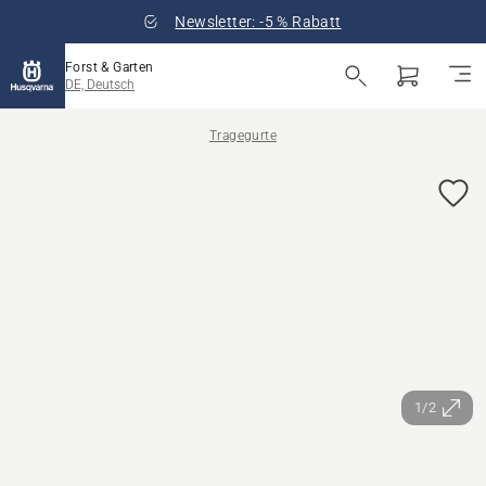
Newsletter: -5 % Rabatt
Forst & Garten
DE, Deutsch
Tragegurte
1/2