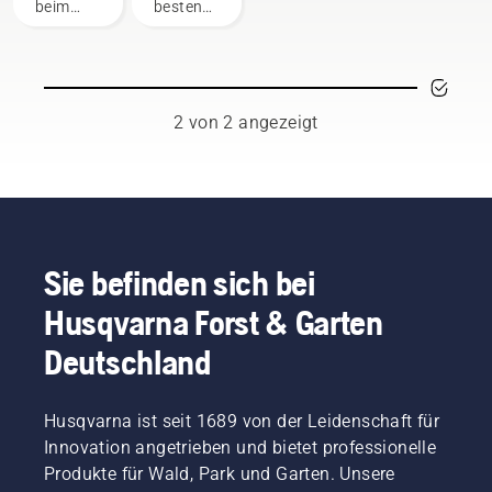
beim
besten
Freischneiden
Forstarbeiter,
als
Baumpfleger
vielseitiges
und
Werkzeug
Schnitzer
gute
bilden
2 von 2 angezeigt
Dienste.
unser
In
Markenbotschafter-
diesem
Team.
Motorsensen-
Durch ihr
Benutzerhandbuch
umfassendes
haben
Fachwissen
wir eine
sind sie
Sie befinden sich bei
Liste mit
ausgezeichnete
Husqvarna Forst & Garten
Tipps
Botschafter
zum
unserer
Deutschland
sicheren
Marke,
und
gleichzeitig
effektiven
sind sie
Husqvarna ist seit 1689 von der Leidenschaft für
Arbeiten
aber
mit der
Innovation angetrieben und bietet professionelle
auch
Husqvarna
unsere
Produkte für Wald, Park und Garten. Unsere
Motorsense
anspruchsvollsten