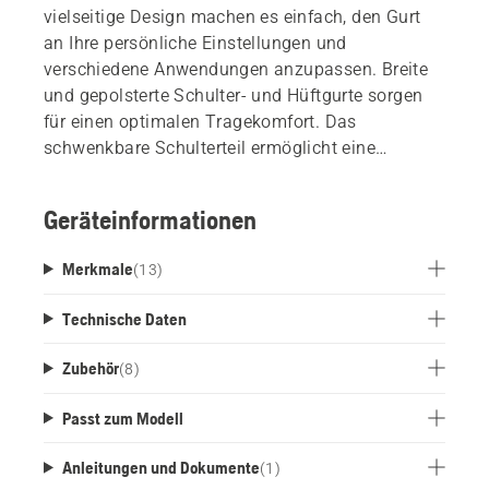
vielseitige Design machen es einfach, den Gurt
an Ihre persönliche Einstellungen und
verschiedene Anwendungen anzupassen. Breite
und gepolsterte Schulter- und Hüftgurte sorgen
für einen optimalen Tragekomfort. Das
schwenkbare Schulterteil ermöglicht eine
hervorragende Gewichtsverteilung. Kompatibel
mit dem Zubehör aus dem Forstgürtel Flexi und
Geräteinformationen
dem Akkugürtel.
Merkmale
(
13
)
Technische Daten
Zubehör
(
8
)
Passt zum Modell
Anleitungen und Dokumente
(
1
)