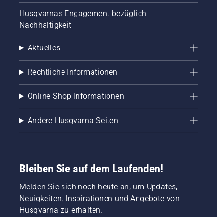
und
Husqvarnas Engagement bezüglich
Ideen bei
Nachhaltigkeit
der
Weiterentwicklung
unserer
Aktuelles
Produkte.
Zudem
Rechtliche Informationen
bringen
sie einen
reichen
Online Shop Informationen
professionellen
Erfahrungsschatz
Andere Husqvarna Seiten
auf den
Gebieten
Forst-,
Park-
oder
Bleiben Sie auf dem Laufenden!
Gartenpflege
mit. Viele
Melden Sie sich noch heute an, um Updates,
von
Neuigkeiten, Inspirationen und Angebote von
ihnen
nehmen
Husqvarna zu erhalten.