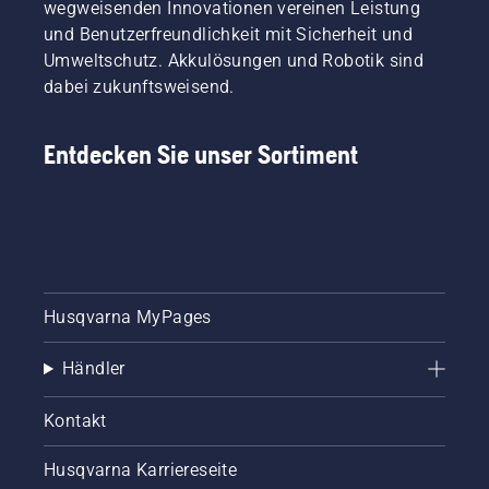
wegweisenden Innovationen vereinen Leistung
zusammengestellt.
Kunden.
und Benutzerfreundlichkeit mit Sicherheit und
Jedes
Umweltschutz. Akkulösungen und Robotik sind
Mitglied
dabei zukunftsweisend.
unseres
Teams
hat
Entdecken Sie unser Sortiment
langjährige
Erfahrung
mit
unseren
Produkten.
Deshalb
arbeiten
wir sehr
Husqvarna MyPages
eng mit
unseren
Händler
Botschaftern
zusammen
und
Kontakt
berücksichtigen
ihre
Husqvarna Karriereseite
Anregungen