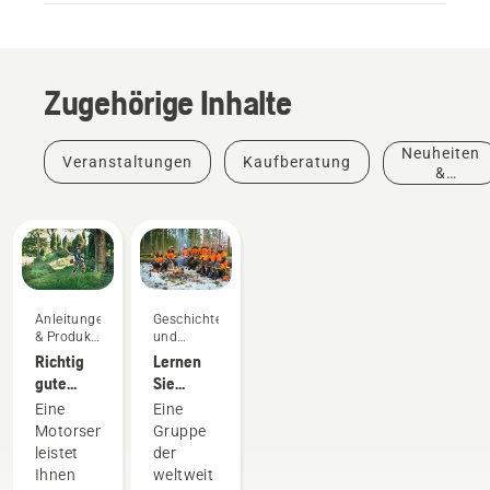
Zugehörige Inhalte
Neuheiten
Veranstaltungen
Kaufberatung
&
Produkte
Anleitungen
Geschichten
& Produkt-
und
Leitfäden
Inspiration
Richtig
Lernen
gute
Sie
Ergebnisse
unsere
Eine
Eine
mit der
Markenbotschafter
Motorsense
Gruppe
Motorsense
kennen
leistet
der
Ihnen
weltweit