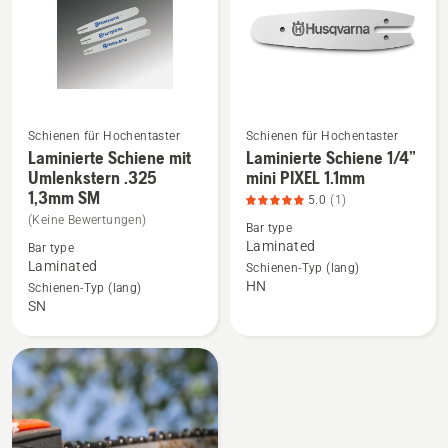
Schienen für Hochentaster
Schienen für Hochentaster
Laminierte Schiene mit
Laminierte Schiene 1/4”
Mehr
Mehr
Umlenkstern .325
mini PIXEL 1.1mm
Details
Details
1,3mm SM
5.0
(1)
zu
zu
(Keine Bewertungen)
Bar type
Laminierte
Laminierte
Laminated
Bar type
Schiene
Schiene
Laminated
Schienen-Typ (lang)
mit
1/4”
HN
Schienen-Typ (lang)
Umlenkstern
mini
SN
.325
PIXEL
1,3mm
1.1mm
SM
anzeigen,
anzeigen
Produktbewertung
5
von