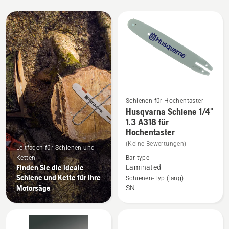
Alle
Produkte
Schienen für Hochentaster
Husqvarna Schiene 1/4"
Mehr
1.3 A318 für
Details
Hochentaster
zu
(Keine Bewertungen)
Leitfaden für Schienen und
Husqvarna
Ketten
Bar type
Schiene
Finden Sie die ideale
Laminated
1/4"
Schiene und Kette für Ihre
Schienen-Typ (lang)
1.3 A318
Motorsäge
SN
für
Hochentaster
anzeigen