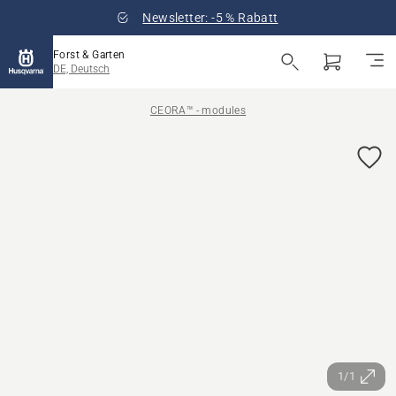
Newsletter: -5 % Rabatt
Forst & Garten
DE, Deutsch
CEORA™ - modules
1/1