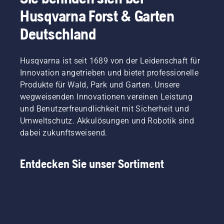
Plätze
am
wir mit
von 20
die zu
Husqvarna Forst & Garten
auf der
besten
einem
000-25
noch
ganzen
schützen
der
000 m2
kostspieliger
Deutschland
Welt
kann,
besten
pro Tag
und
gemessen
damit er
Fachleute
kann
zeitaufwändi
werden,
die
dieser
CEORA,
zusätzlichen
Husqvarna ist seit 1689 von der Leidenschaft für
um für
Winterkälte
Branche
die mit
Arbeiten
Innovation angetrieben und bietet professionelle
Meisterschaftsspiele
übersteht
gesprochen.
dem
führen
zugelassen
und sich
Produkte für Wald, Park und Garten. Unsere
neuen
können.
zu
in
wegweisenden Innovationen vereinen Leistung
Mähdeck
Die
werden.
Topform
43L
und Benutzerfreundlichkeit mit Sicherheit und
Frage
präsentiert,
ausgestattet
ist:
Umweltschutz. Akkulösungen und Robotik sind
sobald
ist,
Bewässern
dabei zukunftsweisend.
die Tage
täglich
wir im
wieder
eine
Allgemeinen
wärmer
Fläche
zu viel?
Entdecken Sie unser Sortiment
werden.
von bis
Gemeinsam
zu drei
mit
normal
Simeon
großen
Liljenberg,
Fairways
Chefplatzwart
mähen.
des