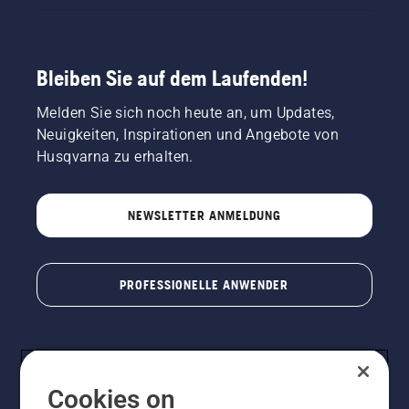
Schnee
Schnitthöhen
weichen.
von 10
bis 60
mm
Bleiben Sie auf dem Laufenden!
bearbeiten.
Der
Melden Sie sich noch heute an, um Updates,
autonome,
Neuigkeiten, Inspirationen und Angebote von
elektrisch
Husqvarna zu erhalten.
betriebene
Mäher
ermöglicht
NEWSLETTER ANMELDUNG
häufigeres
Mähen,
Kosteneinsparungen
und
PROFESSIONELLE ANWENDER
kann die
CO2-
Emissionen
während
der
Lebensdauer
Cookies on
der