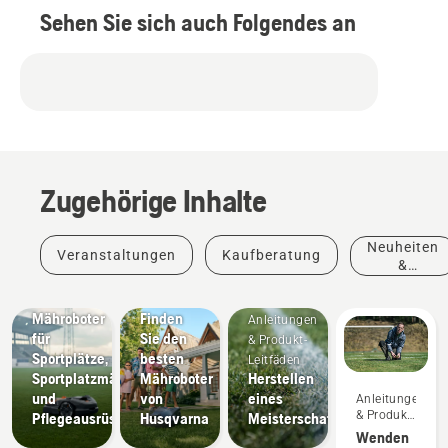
Sehen Sie sich auch Folgendes an
Zugehörige Inhalte
Neuheiten
Veranstaltungen
Kaufberatung
&
Neuigkeiten
Produkte
Sportvereine
& Presse
Mähroboter
Finden
Anleitungen
für
Sie den
& Produkt-
Sportplätze,
besten
Leitfäden
Sportplatzmäher
Mähroboter
Herstellen
und
von
eines
Anleitungen
& Produkt-
Pflegeausrüstung
Husqvarna
Meisterschaftsfußballrasens
Leitfäden
Wenden