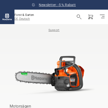
Newsletter: -5 % Rabatt
Forst & Garten
DE, Deutsch
Support
Motorsägen