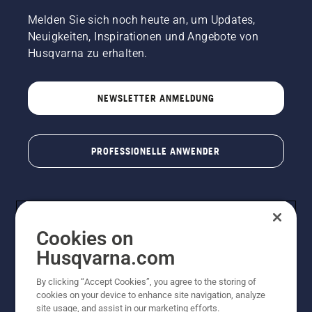
Melden Sie sich noch heute an, um Updates,
Neuigkeiten, Inspirationen und Angebote von
Husqvarna zu erhalten.
NEWSLETTER ANMELDUNG
PROFESSIONELLE ANWENDER
Cookies on
Husqvarna.com
By clicking “Accept Cookies”, you agree to the storing of
cookies on your device to enhance site navigation, analyze
© Husqvarna AB (publ). Alle Rechte vorbehalten. Bei
site usage, and assist in our marketing efforts.