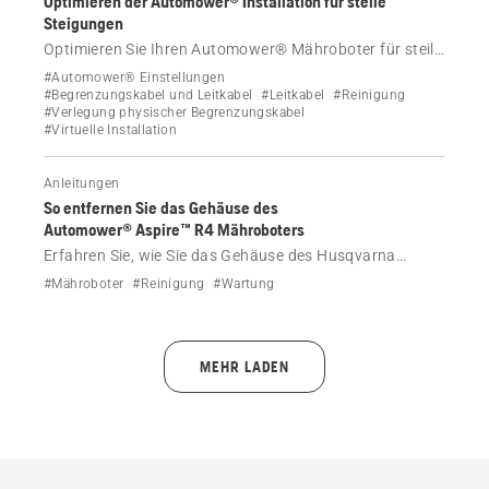
Optimieren der Automower® Installation für steile
Steigungen
Optimieren Sie Ihren Automower® Mähroboter für steile
Steigungen mit der richtigen kabellosen oder
#Automower® Einstellungen
Begrenzungskabel-Installation, Allradantriebregeln,
#Begrenzungskabel und Leitkabel
#Leitkabel
#Reinigung
#Verlegung physischer Begrenzungskabel
Traktionsspitzen und Einstellungen für die
#Virtuelle Installation
Steigungskontrolle.
Anleitungen
So entfernen Sie das Gehäuse des
Automower® Aspire™ R4 Mähroboters
Erfahren Sie, wie Sie das Gehäuse des Husqvarna
Automower® Aspire R4 Mähroboters, z. B. zu
#Mähroboter
#Reinigung
#Wartung
Reinigungszwecken, entfernen.
MEHR LADEN