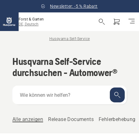
Newsletter: -5 % Rabatt
Forst & Garten
DE, Deutsch
Husqvarna Self-Service
Husqvarna Self-Service
durchsuchen - Automower®
Wie
können
wir
helfen?
Alle anzeigen
Release Documents
Fehlerbehebung