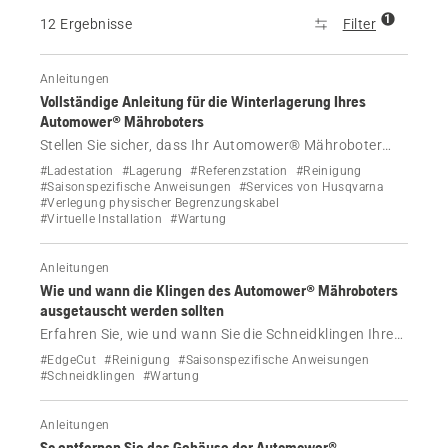
1
12 Ergebnisse
Filter
Anleitungen
Vollständige Anleitung für die Winterlagerung Ihres
Automower® Mähroboters
Stellen Sie sicher, dass Ihr Automower® Mähroboter
bereit für den Winter ist – mit unserem Leitfaden zur
#Ladestation
#Lagerung
#Referenzstation
#Reinigung
ordnungsgemäßen Lagerung, Wartung und
#Saisonspezifische Anweisungen
#Services von Husqvarna
#Verlegung physischer Begrenzungskabel
Händlerservices, mit denen Ihr Mäher bis zum Frühjahr
#Virtuelle Installation
#Wartung
in gutem Zustand bleibt.
Anleitungen
Wie und wann die Klingen des Automower® Mähroboters
ausgetauscht werden sollten
Erfahren Sie, wie und wann Sie die Schneidklingen Ihres
Automower® Mähroboters mit oder ohne EdgeCut
#EdgeCut
#Reinigung
#Saisonspezifische Anweisungen
austauschen sollten.
#Schneidklingen
#Wartung
Anleitungen
So entfernen Sie das Gehäuse der Automower®