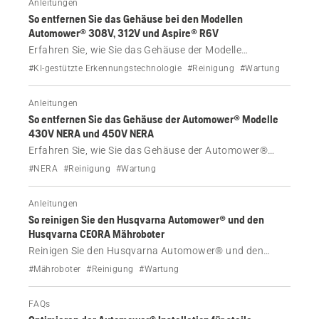
Anleitungen
So entfernen Sie das Gehäuse bei den Modellen
Automower® 308V, 312V und Aspire® R6V
Erfahren Sie, wie Sie das Gehäuse der Modelle
Automower® 308V, 312V und Aspire® R6V, z. B. zu
#KI-gestützte Erkennungstechnologie
#Reinigung
#Wartung
Reinigungszwecken, entfernen.
Anleitungen
So entfernen Sie das Gehäuse der Automower® Modelle
430V NERA und 450V NERA
Erfahren Sie, wie Sie das Gehäuse der Automower®
Modelle 430V NERA und 450V NERA, z. B. zu
#NERA
#Reinigung
#Wartung
Reinigungszwecken, entfernen.
Anleitungen
So reinigen Sie den Husqvarna Automower® und den
Husqvarna CEORA Mähroboter
Reinigen Sie den Husqvarna Automower® und den
Husqvarna CEORA Mähroboter regelmäßig, um eine
#Mähroboter
#Reinigung
#Wartung
optimale Leistung und lange Lebensdauer zu erzielen.
Befolgen Sie dabei die folgenden Schritte.
FAQs