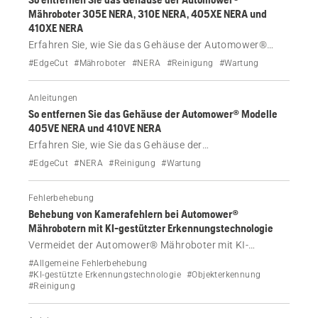
Mähroboter 305E NERA, 310E NERA, 405XE NERA und
410XE NERA
Erfahren Sie, wie Sie das Gehäuse der Automower®
Modelle 305E NERA, 310E NERA, 405XE NERA und
#EdgeCut
#Mähroboter
#NERA
#Reinigung
#Wartung
410XE NERA, z. B. zu Reinigungszwecken, entfernen.
Anleitungen
So entfernen Sie das Gehäuse der Automower® Modelle
405VE NERA und 410VE NERA
Erfahren Sie, wie Sie das Gehäuse der
Automower® Modelle 405VE NERA und 410VE NERA,
#EdgeCut
#NERA
#Reinigung
#Wartung
z. B. zu Reinigungszwecken, entfernen.
Fehlerbehebung
Behebung von Kamerafehlern bei Automower®
Mährobotern mit KI-gestützter Erkennungstechnologie
Vermeidet der Automower® Mähroboter mit KI-
gestützter Erkennungstechnologie keine Objekte oder
#Allgemeine Fehlerbehebung
zeigt er einen Kamerafehler an? Beheben Sie Fehler bei
#KI-gestützte Erkennungstechnologie
#Objekterkennung
#Reinigung
Meldungen wie „Kameraobjektiv blockiert“,
„Kameraobjektiv nass“, „keine Objekterkennung“ und
mehr.