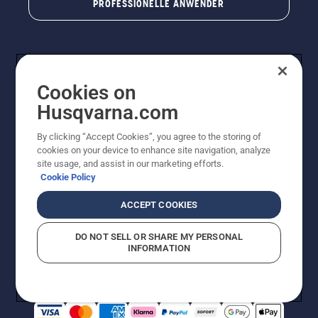
PROFESSIONELLE ANWENDER
Cookies on
Husqvarna.com
By clicking “Accept Cookies”, you agree to the storing of
cookies on your device to enhance site navigation, analyze
© Husqvarna AB (publ). Alle Rechte vorbehalten. Bei
site usage, and assist in our marketing efforts.
den Preisangaben handelt es sich um unverbindliche
Cookie Policy
Preisempfehlungen in Euro inkl. der gesetzlichen
Mehrwertsteuer. Alle Preise sind unverbindliche
ACCEPT COOKIES
Preisempfehlungen (inkl. MwSt), es sei denn sie sind für
den direkten Kauf verfügbar.
DO NOT SELL OR SHARE MY PERSONAL
Cookie-Richtlinie
Nutzungsbedingungen
Datenschutzerklärung
INFORMATION
Impressum
Vermutete Verstöße melden