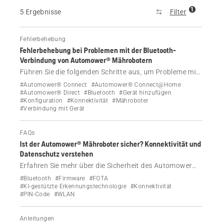
1
5 Ergebnisse
Filter
Fehlerbehebung
Fehlerbehebung bei Problemen mit der Bluetooth-
Verbindung von Automower® Mährobotern
Führen Sie die folgenden Schritte aus, um Probleme mit
der Bluetooth-Verbindung oder der Kopplung mit Ihrem
#Automower® Connect
#Automower® Connect@Home
Husqvarna Automower® Mähroboter zu beheben.
#Automower® Direct
#Bluetooth
#Gerät hinzufügen
#Konfiguration
#Konnektivität
#Mähroboter
#Verbindung mit Gerät
FAQs
Ist der Automower® Mähroboter sicher? Konnektivität und
Datenschutz verstehen
Erfahren Sie mehr über die Sicherheit des Automower®
Mähroboters: wie WLAN-Verbindungen geschützt
#Bluetooth
#Firmware
#FOTA
werden, welche Daten weitergegeben werden und wie
#KI-gestützte Erkennungstechnologie
#Konnektivität
#PIN-Code
#WLAN
Sie Ihren Mähroboter vor Hackerangriffen schützen
können.
Anleitungen