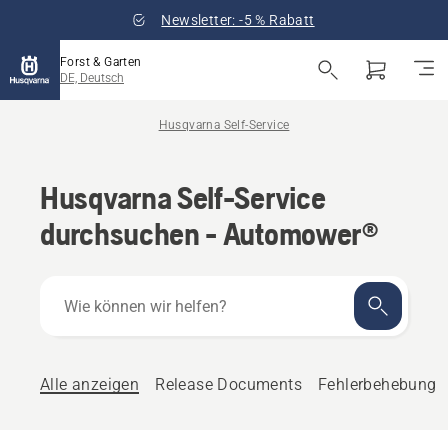
Newsletter: -5 % Rabatt
Forst & Garten
DE, Deutsch
Husqvarna Self-Service
Husqvarna Self-Service
durchsuchen - Automower®
Wie
können
wir
helfen?
Alle anzeigen
Release Documents
Fehlerbehebung