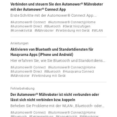
Verbinden und steuern Sie den Automower® Mähroboter
mit der Automower® Connect App
Erste Schritte mit der Automower® Connect App.
Erfahren Sie, wie Sie Ihren Mähroboter über Bluetooth,
#Automower® Connect
#Automower® Connect@Home
WLAN oder ein mobiles Netzwerk herunterladen,
#Automower® Direct
#Bluetooth
#Gerät hinzufügen
#Konnektivität
#Mähroboter
#Verbindung mit Gerät
#WLAN
verbinden und fernsteuern.
Anleitungen
Aktivieren von Bluetooth und Standortdiensten für
Husqvarna Apps (iPhone und Android)
Hier erfahren Sie, wie Sie Bluetooth und Standortdienste
auf Ihrem iPhone oder Android-Gerät aktivieren, um Ihre
#Automower® Connect
#Automower® Connect@Home
Husqvarna Geräte mit Apps wie Automower® Connect
#Automower® Direct
#Bluetooth
#Husqvarna Connect
#Mähroboter
#Verbindung mit Gerät
oder Husqvarna Connect zu verbinden.
Fehlerbehebung
Der Automower® Mähroboter ist nicht verbunden oder
lässt sich nicht verbinden bzw. koppeln
Beheben Sie Probleme mit der WLAN-, Bluetooth- oder
Mobilfunkverbindung zu Ihrem Automower®
#Automower® Connect
#Automower® Connect@Home
Mähroboter.
#Bluetooth
#Fehlermeldung
#Konnektivität
#Mähroboter