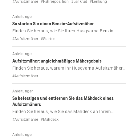
#Aufsitzmäher
#Fahrerposition
#Lenkrad
#Lenkung
ganz einfach anpassen können.
Anleitungen
So starten Sie einen Benzin-Aufsitzmäher
Finden Sie heraus, wie Sie Ihren Husqvarna Benzin-
Aufsitzmäher starten.
#Aufsitzmäher
#Starten
Anleitungen
Aufsitzmäher: ungleichmäßiges Mähergebnis
Finden Sie heraus, warum Ihr Husqvarna Aufsitzmäher
Gras ungleichmäßig schneidet und wie Sie dies beheben
#Aufsitzmäher
können.
Anleitungen
So befestigen und entfernen Sie das Mähdeck eines
Aufsitzmähers
Finden Sie heraus, wie Sie das Mähdeck an Ihrem
Husqvarna Aufsitzmäher der Serien R200 und R300
#Aufsitzmäher
#Mähdeck
anbringen.
Anleitungen