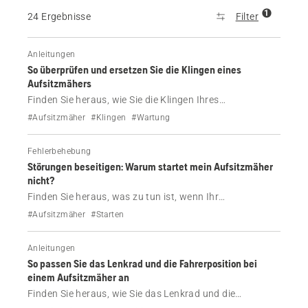
1
24 Ergebnisse
Filter
Anleitungen
So überprüfen und ersetzen Sie die Klingen eines
Aufsitzmähers
Finden Sie heraus, wie Sie die Klingen Ihres
Aufsitzmähers von Husqvarna überprüfen und
#Aufsitzmäher
#Klingen
#Wartung
ersetzen.
Fehlerbehebung
Störungen beseitigen: Warum startet mein Aufsitzmäher
nicht?
Finden Sie heraus, was zu tun ist, wenn Ihr
Aufsitzmäher von Husqvarna nicht startet oder sich nur
#Aufsitzmäher
#Starten
schwer starten lässt.
Anleitungen
So passen Sie das Lenkrad und die Fahrerposition bei
einem Aufsitzmäher an
Finden Sie heraus, wie Sie das Lenkrad und die
Fahrerposition bei Ihrem Aufsitzmäher von Husqvarna