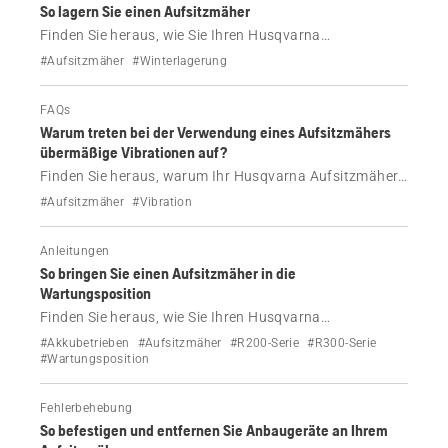
So lagern Sie einen Aufsitzmäher
Finden Sie heraus, wie Sie Ihren Husqvarna
Aufsitzmäher außerhalb der Saison lagern,
#Aufsitzmäher
#Winterlagerung
einschließlich seiner Reinigung und der Aufbewahrung
des Akkus.
FAQs
Warum treten bei der Verwendung eines Aufsitzmähers
übermäßige Vibrationen auf?
Finden Sie heraus, warum Ihr Husqvarna Aufsitzmäher
bei der Verwendung stärker vibriert als sonst und wie
#Aufsitzmäher
#Vibration
Sie dieses Problem lösen können.
Anleitungen
So bringen Sie einen Aufsitzmäher in die
Wartungsposition
Finden Sie heraus, wie Sie Ihren Husqvarna
Aufsitzmäher in die Wartungsposition bringen.
#Akkubetrieben
#Aufsitzmäher
#R200-Serie
#R300-Serie
#Wartungsposition
Fehlerbehebung
So befestigen und entfernen Sie Anbaugeräte an Ihrem