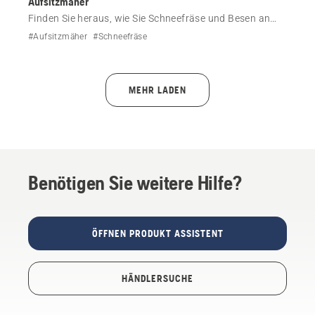
Aufsitzmäher
Finden Sie heraus, wie Sie Schneefräse und Besen an
Ihrem Aufsitzmäher von Husqvarna anbringen und
#Aufsitzmäher
#Schneefräse
entfernen.
MEHR LADEN
Benötigen Sie weitere Hilfe?
ÖFFNEN PRODUKT ASSISTENT
HÄNDLERSUCHE