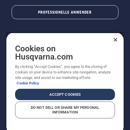
PROFESSIONELLE ANWENDER
Cookies on
Husqvarna.com
By clicking “Accept Cookies”, you agree to the storing of
cookies on your device to enhance site navigation, analyze
© Husqvarna AB (publ). Alle Rechte vorbehalten. Bei
site usage, and assist in our marketing efforts.
den Preisangaben handelt es sich um unverbindliche
Cookie Policy
Preisempfehlungen in Euro inkl. der gesetzlichen
Mehrwertsteuer. Alle Preise sind unverbindliche
ACCEPT COOKIES
Preisempfehlungen (inkl. MwSt), es sei denn sie sind für
den direkten Kauf verfügbar.
DO NOT SELL OR SHARE MY PERSONAL
Cookie-Richtlinie
Nutzungsbedingungen
Datenschutzerklärung
INFORMATION
Impressum
Vermutete Verstöße melden