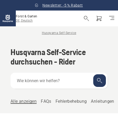
Newsletter: -5 % Rabatt
Forst & Garten
DE, Deutsch
Husqvarna Self-Service
Husqvarna Self-Service
durchsuchen - Rider
Wie
können
wir
helfen?
Alle anzeigen
FAQs
Fehlerbehebung
Anleitungen