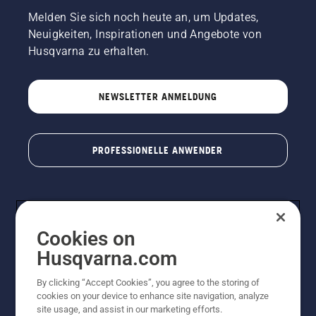
Melden Sie sich noch heute an, um Updates,
Neuigkeiten, Inspirationen und Angebote von
Husqvarna zu erhalten.
NEWSLETTER ANMELDUNG
PROFESSIONELLE ANWENDER
Cookies on
Husqvarna.com
By clicking “Accept Cookies”, you agree to the storing of
cookies on your device to enhance site navigation, analyze
© Husqvarna AB (publ). Alle Rechte vorbehalten. Bei
site usage, and assist in our marketing efforts.
den Preisangaben handelt es sich um unverbindliche