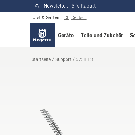
Newsletter: -5 % Rabatt
Forst & Garten
–
DE, Deutsch
Geräte
Teile und Zubehör
S
Startseite
Support
525iHE3