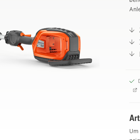
Anl
Ar
Um I