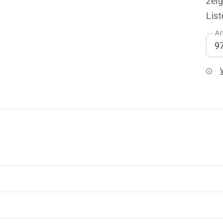
zeig
List
Ar