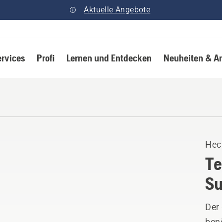
Aktuelle Angebote
ervices
Profi
Lernen und Entdecken
Neuheiten & A
Hec
Te
Su
Der
benö