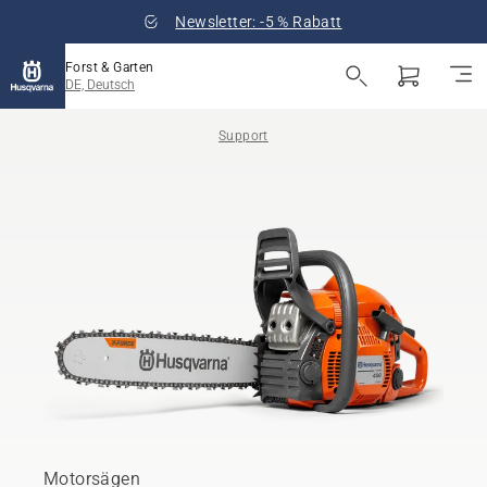
Newsletter: -5 % Rabatt
Forst & Garten
DE, Deutsch
Support
Motorsägen