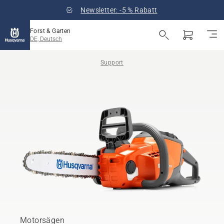
Newsletter: -5 % Rabatt
Forst & Garten
DE, Deutsch
Support
Motorsägen