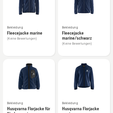
Mehr
Mehr
Bekleidung
Bekleidung
Details
Details
Fleecejacke marine
Fleecejacke
zu
zu
marine/schwarz
(Keine Bewertungen)
Fleecejacke
Fleecejacke
(Keine Bewertungen)
marine
marine/schwarz
anzeigen
anzeigen
Mehr
Mehr
Bekleidung
Bekleidung
Details
Details
Husqvarna Florjacke für
Husqvarna Florjacke
zu
zu