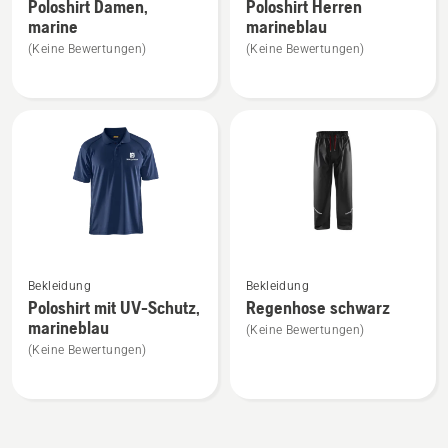
Poloshirt Damen,
Poloshirt Herren
zu
zu
marine
marineblau
Poloshirt
Poloshirt
(Keine Bewertungen)
(Keine Bewertungen)
Damen,
Herren
marine
marineblau
anzeigen
anzeigen
Mehr
Mehr
Bekleidung
Bekleidung
Details
Details
Poloshirt mit UV-Schutz,
Regenhose schwarz
zu
zu
marineblau
(Keine Bewertungen)
Poloshirt
Regenhose
(Keine Bewertungen)
mit
schwarz
UV-
anzeigen
Schutz,
marineblau