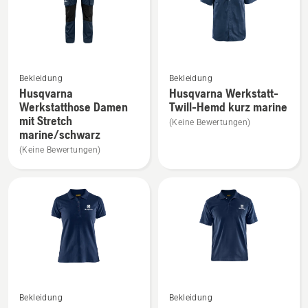
Mehr
Mehr
Bekleidung
Bekleidung
Details
Details
Husqvarna
Husqvarna Werkstatt-
zu
zu
Werkstatthose Damen
Twill-Hemd kurz marine
mit Stretch
Husqvarna
Husqvarna
(Keine Bewertungen)
marine/schwarz
Werkstatthose
Werkstatt-
(Keine Bewertungen)
Damen
Twill-
mit
Hemd
Stretch
kurz
marine/schwarz
marine
anzeigen
anzeigen
Mehr
Mehr
Bekleidung
Bekleidung
Details
Details