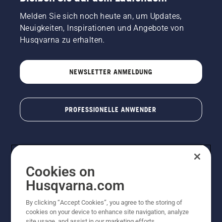
Melden Sie sich noch heute an, um Updates,
Neuigkeiten, Inspirationen und Angebote von
Husqvarna zu erhalten.
NEWSLETTER ANMELDUNG
PROFESSIONELLE ANWENDER
Cookies on
Husqvarna.com
By clicking “Accept Cookies”, you agree to the storing of
cookies on your device to enhance site navigation, analyze
© Husqvarna AB (publ). Alle Rechte vorbehalten. Bei
site usage, and assist in our marketing efforts.