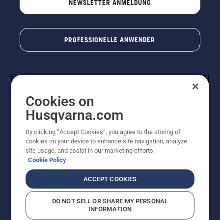
NEWSLETTER ANMELDUNG
PROFESSIONELLE ANWENDER
Cookies on
Husqvarna.com
By clicking “Accept Cookies”, you agree to the storing of
cookies on your device to enhance site navigation, analyze
© Husqvarna AB (publ). Alle Rechte vorbehalten. Bei
site usage, and assist in our marketing efforts.
den Preisangaben handelt es sich um unverbindliche
Cookie Policy
Preisempfehlungen in Euro inkl. der gesetzlichen
Mehrwertsteuer. Alle Preise sind unverbindliche
ACCEPT COOKIES
Preisempfehlungen (inkl. MwSt), es sei denn sie sind für
den direkten Kauf verfügbar.
DO NOT SELL OR SHARE MY PERSONAL
Cookie-Richtlinie
Nutzungsbedingungen
Datenschutzerklärung
INFORMATION
Impressum
Vermutete Verstöße melden