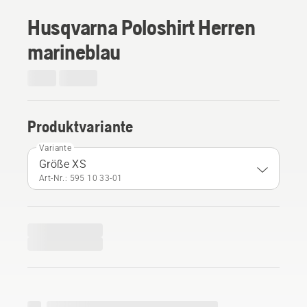
Husqvarna Poloshirt Herren
marineblau
Produktvariante
Variante
Größe XS
Art-Nr.: 595 10 33‑01