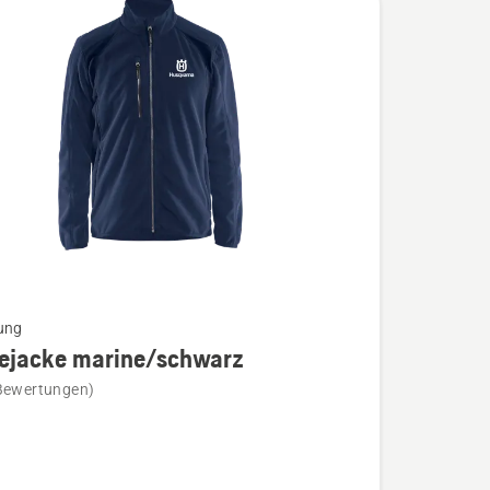
ung
cejacke marine/schwarz
Bewertungen)
cke
schwarz
n