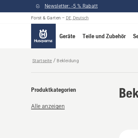
Newsletter: -5 % Rabatt
Forst & Garten
–
DE, Deutsch
Geräte
Teile und Zubehör
S
Startseite
Bekleidung
Bek
Produktkategorien
Alle anzeigen
Alle