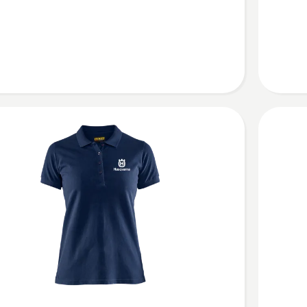
Twill-
Hemd
kurz
/schwarz
marine
en
anzeige