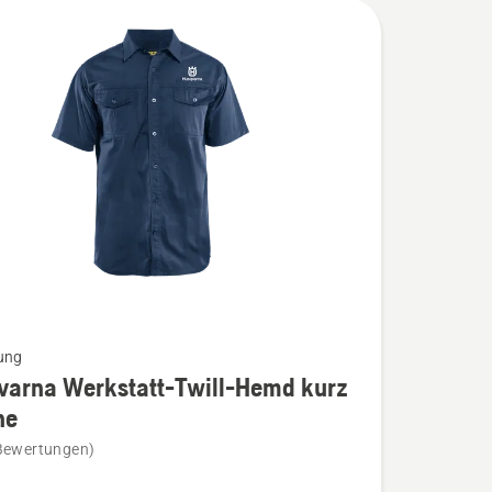
ung
varna Werkstatt-Twill-Hemd kurz
ne
na
Bewertungen)
t-