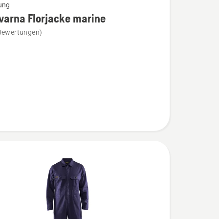
ung
varna Florjacke marine
Bewertungen)
na
e
n