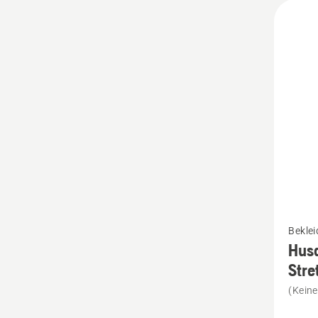
Mehr
Bekle
Details
Hus
zu
Str
Husqva
(Kein
Werkst