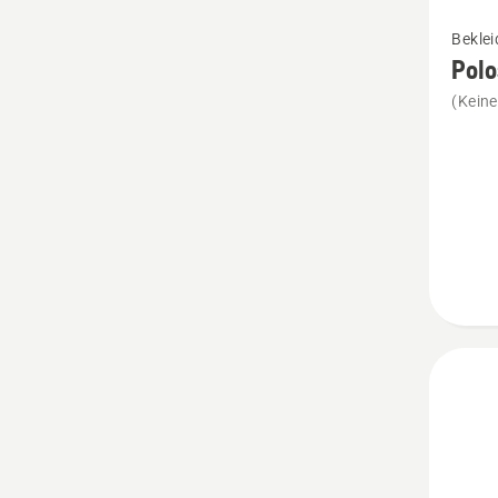
Mehr
Bekle
Details
Polo
zu
(Kein
Poloshi
Damen
marine
anzeig