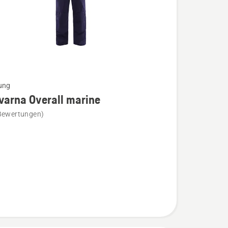
ung
varna Overall marine
Bewertungen)
na
n