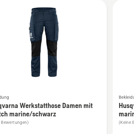
Mehr
idung
Bekleid
Details
qvarna Werkstatthose Damen mit
Husq
zu
etch marine/schwarz
mari
rna
Husqvar
e Bewertungen)
(Keine 
atthose
Werkstat