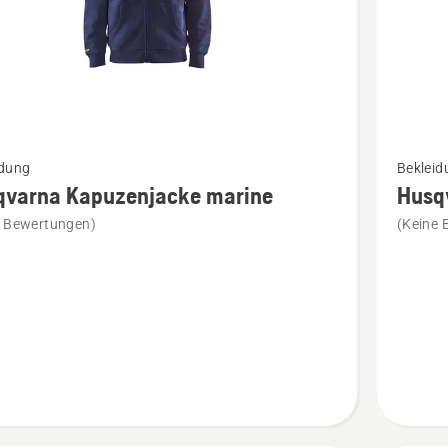
Mehr
idung
Bekleid
Details
qvarna Kapuzenjacke marine
Husq
zu
e Bewertungen)
(Keine 
rna
Husqvar
njacke
Overall
marine
en
anzeige