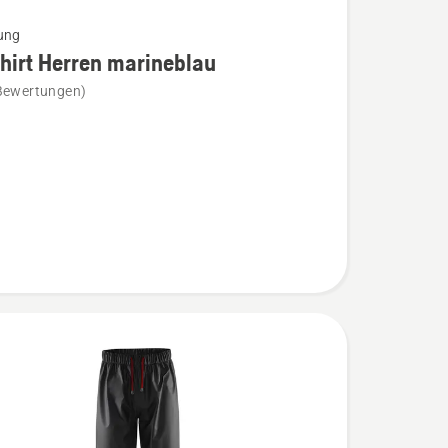
ung
hirt Herren marineblau
Bewertungen)
t
lau
n