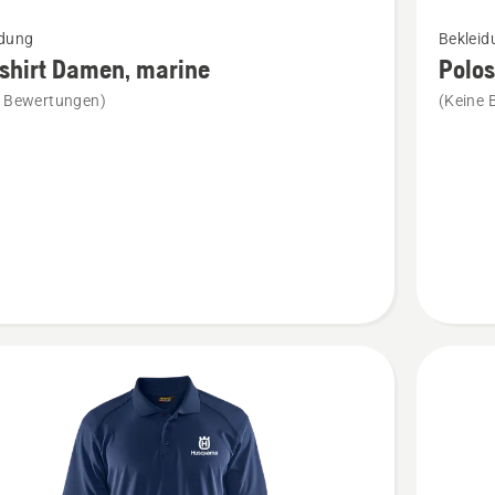
Mehr
idung
Bekleid
Details
shirt Damen, marine
Polos
zu
e Bewertungen)
(Keine 
rt
Poloshir
,
Herren
marineb
en
anzeige