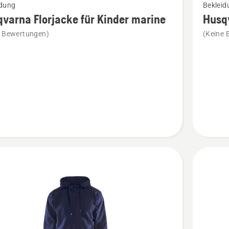
idung
Bekleid
Details
varna Florjacke für Kinder marine
Husq
zu
e Bewertungen)
(Keine 
rna
Husqvar
ke
Florjack
marine
anzeige
en