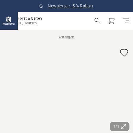
Newsletter: -5 % Rabatt
Forst & Garten
DE, Deutsch
Astsägen
1/1