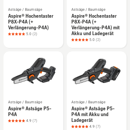
Produktbewertung
Mehr
Mehr
5
Astsäge / Baumsäge
Astsäge / Baumsäge
Details
Details
von
Aspire® Hochentaster
Aspire® Hochentaster
zu
zu
5
P8X-P4A (+
P8X-P4A (+
Verlängerung-P4A)
Verlängerung-P4A) mit
Aspire®
Aspire®
Akku und Ladegerät
Hochentaster
Hochentaster
5.0
(2)
5.0
(2)
P8X-
P8X-
P4A
P4A
(+
(+
Verlängerung-
Verlängerung-
P4A)
P4A)
anzeigen,
mit
Produktbewertung
Akku
5
und
Mehr
Mehr
von
Ladegerät
Astsäge / Baumsäge
Astsäge / Baumsäge
Details
Details
5
anzeigen,
Aspire® Astsäge P5-
Aspire® Astsäge P5-
zu
zu
Produktbewertung
P4A
P4A mit Akku und
Aspire®
Aspire®
5
Ladegerät
4.9
(7)
Astsäge
Astsäge
von
4.9
(7)