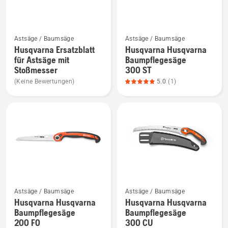
anzeigen,
Akku
Produktbewertung
und
Mehr
Mehr
5
Ladegerät
Astsäge / Baumsäge
Astsäge / Baumsäge
Details
Details
von
anzeigen,
Husqvarna Ersatzblatt
Husqvarna Husqvarna
zu
zu
5
Produktbewertung
für Astsäge mit
Baumpflegesäge
Husqvarna
Husqvarna
5
Stoßmesser
300 ST
Ersatzblatt
Husqvarna
von
(Keine Bewertungen)
5.0
(1)
für
Baumpflegesäge
5
Astsäge
300 ST
mit
anzeigen,
Stoßmesser
Produktbewertung
anzeigen
5
von
5
Mehr
Mehr
Astsäge / Baumsäge
Astsäge / Baumsäge
Details
Details
Husqvarna Husqvarna
Husqvarna Husqvarna
zu
zu
Baumpflegesäge
Baumpflegesäge
Husqvarna
Husqvarna
200 FO
300 CU