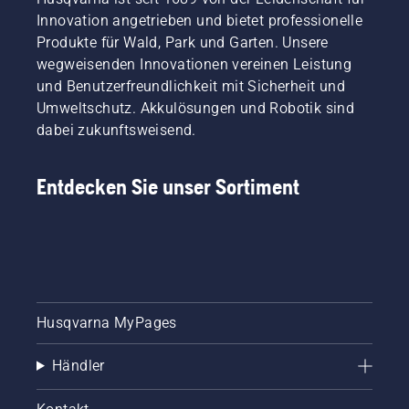
braune
Innovation angetrieben und bietet professionelle
Flecken
Produkte für Wald, Park und Garten. Unsere
und
wegweisenden Innovationen vereinen Leistung
Unkraut
das
und Benutzerfreundlichkeit mit Sicherheit und
Erlebnis
Umweltschutz. Akkulösungen und Robotik sind
ruinieren?
dabei zukunftsweisend.
Kein
Grund
zur
Entdecken Sie unser Sortiment
Sorge.
Hier
finden
Sie eine
Schritt-
für-
Schritt-
Husqvarna MyPages
Anleitung
für die
Reparatur
Händler
eines
fleckigen