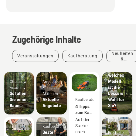
Elektro-
Rasenmäher
Zugehörige Inhalte
im
Vergleich
zu
Neuheiten
Veranstaltungen
Kaufberatung
Benzin-
&
Rasenmähern
Produkte
–
welches
Modell
Chainsaw
Angebote
ist die
Academy
&
So fällen
bessere
Aktionen
Sie einen
Aktuelle
Wahl für
Kaufberatung
Baum
Angebote
Sie?
4 Tipps
zum Kauf
eines
Auf der
Neuheiten
Rasenmähers
Suche
Kaufberatung
&
Bester
nach
Produkte