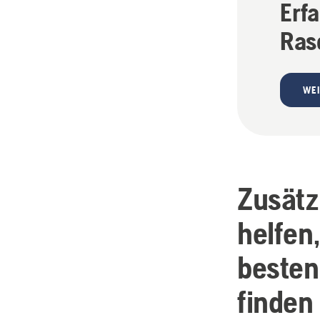
Erf
Ras
WEI
Zusätz
helfen
besten
finden