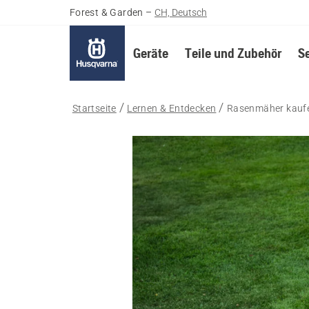
Forest & Garden
–
CH, Deutsch
Geräte
Teile und Zubehör
S
Startseite
Lernen & Entdecken
Rasenmäher kauf