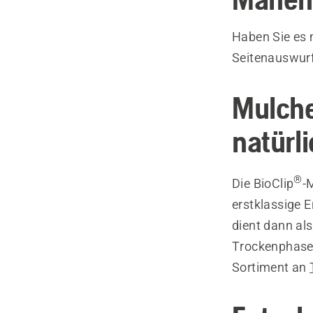
Haben Sie es 
Seitenauswurf
Mulche
natürl
®
Die BioClip
-
erstklassige 
dient dann al
Trockenphasen
Sortiment an