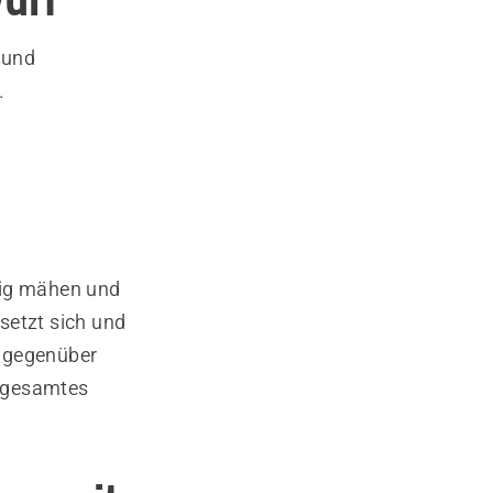
 und
.
fig mähen und
setzt sich und
r gegenüber
r gesamtes