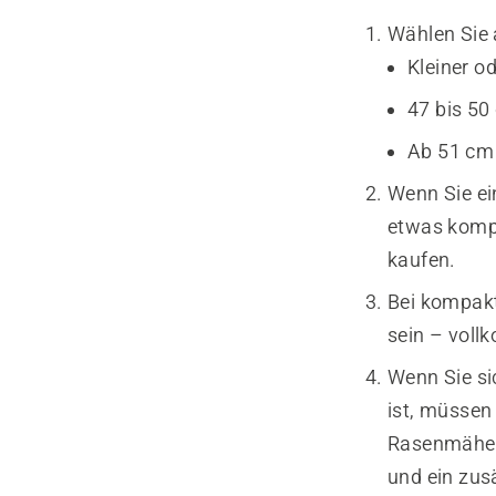
Wählen Sie 
Kleiner o
47 bis 50
Ab 51 cm
Wenn Sie ei
etwas kompl
kaufen.
Bei kompakt
sein – voll
Wenn Sie si
ist, müssen
Rasenmäher
und ein zus