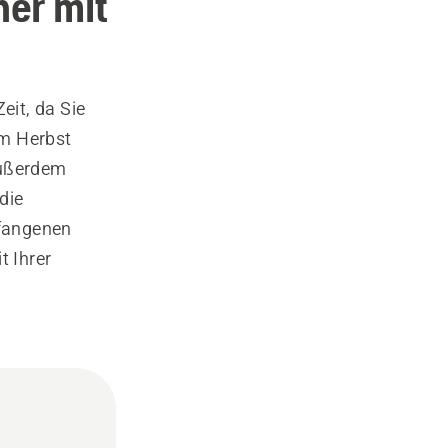
er mit
eit, da Sie
m Herbst
außerdem
die
efangenen
 Ihrer