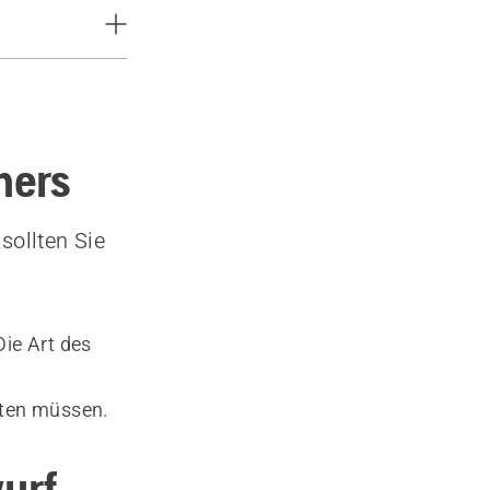
hers
ollten Sie
ie Art des
hten müssen.
urf