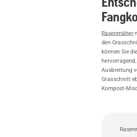
Entsch
Fangko
Rasenmäher
m
den Grasschn
können Sie di
hervorragend,
Ausbreitung v
Grasschnitt e
Kompost-Misc
Rasen