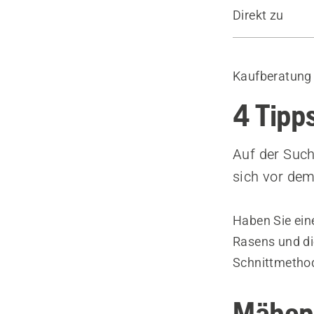
Direkt zu
Leitfaden
Empfohlene 
Kaufberatung
4 Tipp
Auf der Suc
sich vor de
Haben Sie ein
Rasens und di
Schnittmethod
Mähen 