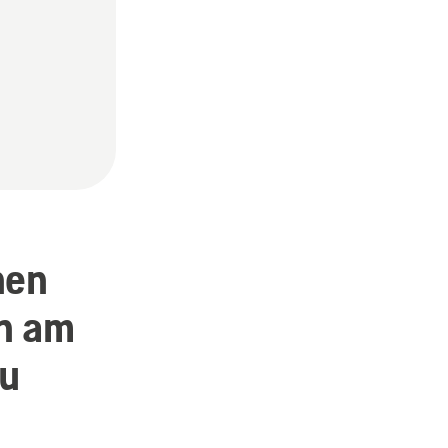
nen
en am
zu