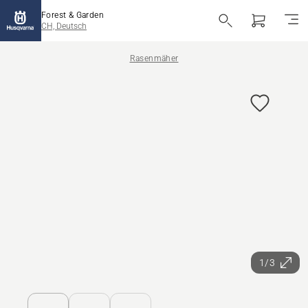
Forest & Garden
CH, Deutsch
Rasenmäher
1/3