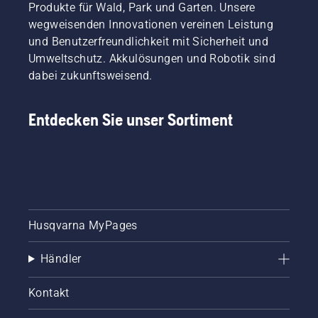
ruinieren?
Produkte für Wald, Park und Garten. Unsere
Kein
wegweisenden Innovationen vereinen Leistung
Grund
und Benutzerfreundlichkeit mit Sicherheit und
zur
Umweltschutz. Akkulösungen und Robotik sind
Sorge.
Hier
dabei zukunftsweisend.
finden
Sie eine
Schritt-
Entdecken Sie unser Sortiment
für-
Schritt-
Anleitung
für die
Reparatur
eines
fleckigen
Husqvarna MyPages
Rasens.
Händler
Kontakt