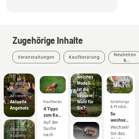
Elektro-
Rasenmäher
Zugehörige Inhalte
im
Vergleich
zu
Neuheiten
Veranstaltungen
Kaufberatung
Benzin-
&
Rasenmähern
Produkte
–
welches
Modell
Angebote
ist die
&
bessere
Aktionen
Aktuelle
Wahl für
Kaufberatung
Anleitungen
& Produkt-
Angebote
Sie?
4 Tipps
Leitfäden
So
zum Kauf
wechseln
eines
Auf der
Sie das
Rasenmähers
Wechseln
Suche
Chainsaw
Öl Ihres
Sie das
nach
Academy
Husqvarna