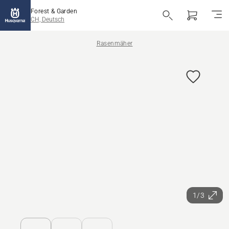
Forest & Garden
CH, Deutsch
Rasenmäher
1/3