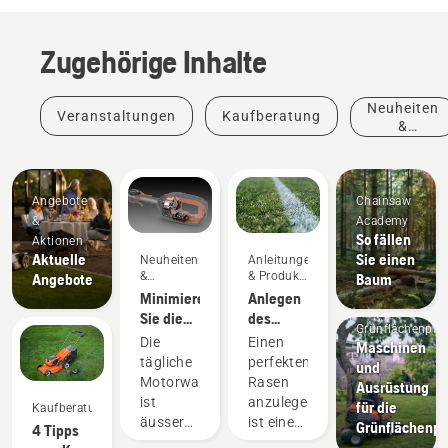
Zugehörige Inhalte
Neuheiten
Veranstaltungen
Kaufberatung
&
Produkte
Angebote
Chainsaw
&
Academy
So fällen
Aktionen
Aktuelle
Sie einen
Neuheiten
Anleitungen
&
& Produkt-
Angebote
Baum
Produkte
Leitfäden
Minimieren
Elektro-
Anlegen
Sie die
Rasenmäher
des
Grünflächenpfl
Wartung
im
perfekten
Die
Einen
Maschinen
mit
Vergleich
Rasens
tägliche
perfekten
und
Akkugeräten
zu
Motorwartung
Rasen
Ausrüstung
Benzin-
ist
anzulegen,
für die
Kaufberatung
Rasenmähern
äusserst
ist eine
Grünflächenpf
4 Tipps
–
zeitaufwändig
Sache.