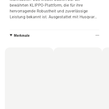
bewährten KLIPPO-Plattform, die für ihre
hervorragende Robustheit und zuverlässige
Leistung bekannt ist. Ausgestattet mit Husqvarna
Motor für gewerblichen Einsatz,
Aluminiumgehäuse und einem ergonomischen,
seitlich verstellbaren und effektiven Anti-
Merkmale
Vibrations-Griffsystem, erfüllt das Modell die A(8)
EN836 Normen. KLIPPO LB 500 Serie,
kommerzielle Modelle mit hervorragender
Leistung und langer Lebensdauer.