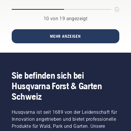
vielen
Sie das
möglich?
Öl ggf.
Bereichen.
Um eine
öfter
Antwort
Wir
10 von 19 angezeigt
wechseln.
auf diese
sparen
Es gibt
Fragen
Geld
zwei
zu
und
MEHR ANZEIGEN
Möglichkeiten,
finden,
das Öl
Zeit,
haben
abzulassen.
wir mit
und
Beide
einem
gleichzeitig
Methoden
der
werden
werden
besten
Vibrationsübertragungen
in
Fachleute
Sie befinden sich bei
diesem
auf die
dieser
Husqvarna Forst & Garten
Video
Branche
Hände
gezeigt.
gesprochen.
reduziert.
Schweiz
Husqvarna ist seit 1689 von der Leidenschaft für
Innovation angetrieben und bietet professionelle
Produkte für Wald, Park und Garten. Unsere